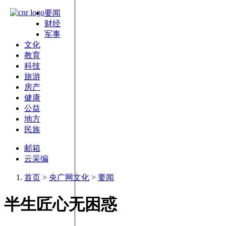
要闻
财经
军事
文化
教育
科技
旅游
房产
健康
公益
地方
民族
邮箱
云采编
首页
>
央广网文化
>
要闻
半生匠心无困惑