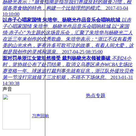
杨晓光表示：“膳食指南是指导我们养成良好的膳食习惯，根
据各类食物的特色，构建一个比较理想的模式。
2017-03-04
10:10:00
以赤子心唱家国情 朱培华、杨晓光作品音乐会唱响杭城
以赤
子心唱家国情 朱培华、杨晓光作品音乐会唱响杭城,以“家国
情·赤子心”为主题的这场音乐会，汇聚了朱培华与杨晓光二人
在近三年来创作的优秀歌曲。朱培华表示：“浙江不仅有着秀
美的山光水色，更有许多可歌可泣的故事，有着人间大爱，这
都是我创作的灵感和源泉。
2017-04-25 08:35:00
面对罚单浙江女篮坦然接受 裁判杨晓光衣领被撕破
不到24小
时，篮协就公布了处罚结果，取消义乌赛区承办WCBA主场比
赛资格一年。球迷追打裁判事先就有征兆，浙江队外援坎贝奇
第一节没打完就领了三次犯规，不得不下场休息。
2013-01-31
14:30:38
声音
热点专题
习声回响