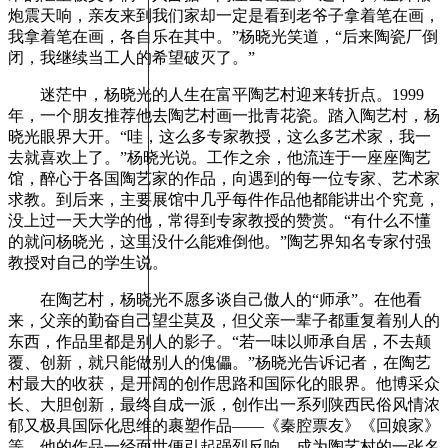
炮震天响，亲友来到我们家却一定是看到老爷子拿着笔在画，
我拿着笔在画，各自乐在其中。”杨晓光笑道，“后来陶瓷厂倒
闭，我继续当工人的希望破灭了。”
迷茫中，杨晓光的人生在富平陶艺村迎来转折点。1999
年，一个朋友推荐他去陶艺村画一批青花瓷。踏入陶艺村，杨
晓光眼界大开。“哇，这么多专家教授，这么多艺术家，我一
去就喜欢上了。”杨晓光说。工作之余，他流连于一座座陶艺
馆，醉心于各国陶艺家的作品，向遇到的每一位专家、艺术家
求教。到后来，主要展馆中几乎每件作品他都能讲出个究竟，
没上过一天大学的他，常得到专家教授的赞赏。“有什么不懂
的就问杨晓光，这里没什么能难倒他。”陶艺界知名专家付强
教授对自己的学生说。
在陶艺村，杨晓光不愿多谈自己傲人的“师承”。在他看
来，父亲的勤奋自己望尘莫及，但父亲一辈子都重复着别人的
东西，作品里都是别人的影子。“若一味以师承自居，不去颠
覆、创新，就只能做别人的傀儡。”杨晓光告诉记者，在陶艺
村最大的收获，是开阔的创作思路和国际化的眼界。他博采众
长、大胆创新，最终自成一派，创作出一系列陕西民俗风情浓
郁又极具国际化思维的裹塑作品——《秦腔票友》《回娘家》
等。他的作品一经面世便引起强烈反响，成为陶艺村的一张名