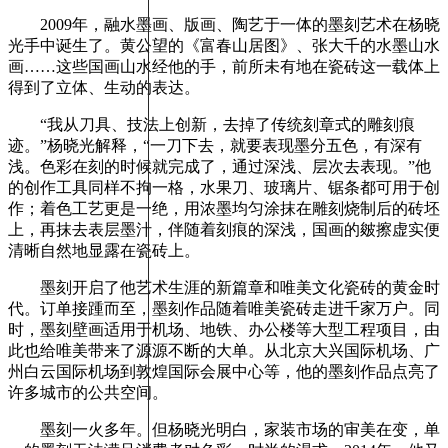
2009年，融水墨画、版画、陶艺于一体的墨刻艺术在杨晓
光手中诞生了。黄公望的《富春山居图》、张大千的水墨山水
画……这些国画山水经他的手，前所未有地在瓷砖这一载体上
得到了立体、生动的表达。
“我从刀具、技法上创新，去掉了传统刻章式的雕刻痕
迹。”杨晓光解释，“一刀下去，就要表现墨分五色，有深有
浅。色彩在刻的时候就完成了，通过深浅、层次去表现。”他
的创作工具同样不拘一格，水果刀、玻璃片、锯条都可用于创
作；着色工艺更是一绝，用浓墨均匀涂抹在雕刻烧制后的砖坯
上，再抹去表层墨汁，伴随着刻痕的深浅，国画的皴擦虚实便
清晰自然地显露在瓷砖上。
墨刻开启了他艺术生涯的新篇章和唯美文化瓷砖的黄金时
代。订单接踵而至，墨刻作品随着唯美瓷砖走进千家万户。同
时，墨刻壁画适用于机场、地铁、办公楼等大型工程项目，由
此也给唯美带来了源源不断的大单。从北京大兴国际机场、广
州白云国际机场到敦煌国际会展中心等，他的墨刻作品点亮了
许多城市的公共空间。
墨刻一火多年。但杨晓光明白，家装市场的审美在变，单