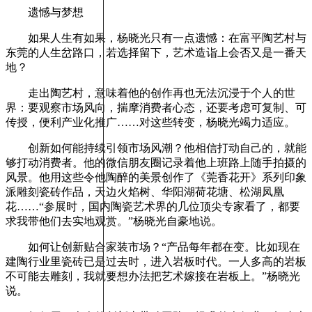
遗憾与梦想
如果人生有如果，杨晓光只有一点遗憾：在富平陶艺村与
东莞的人生岔路口，若选择留下，艺术造诣上会否又是一番天
地？
走出陶艺村，意味着他的创作再也无法沉浸于个人的世
界：要观察市场风向，揣摩消费者心态，还要考虑可复制、可
传授，便利产业化推广……对这些转变，杨晓光竭力适应。
创新如何能持续引领市场风潮？他相信打动自己的，就能
够打动消费者。他的微信朋友圈记录着他上班路上随手拍摄的
风景。他用这些令他陶醉的美景创作了《莞香花开》系列印象
派雕刻瓷砖作品，天边火焰树、华阳湖荷花塘、松湖凤凰
花……“参展时，国内陶瓷艺术界的几位顶尖专家看了，都要
求我带他们去实地观赏。”杨晓光自豪地说。
如何让创新贴合家装市场？“产品每年都在变。比如现在
建陶行业里瓷砖已是过去时，进入岩板时代。一人多高的岩板
不可能去雕刻，我就要想办法把艺术嫁接在岩板上。”杨晓光
说。