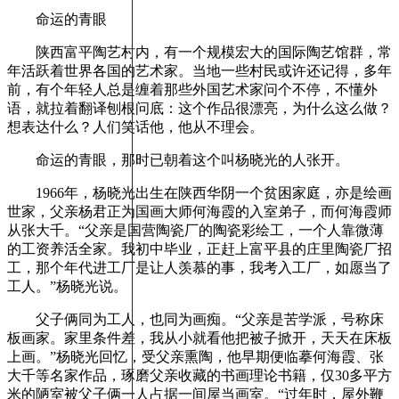
命运的青眼
陕西富平陶艺村内，有一个规模宏大的国际陶艺馆群，常
年活跃着世界各国的艺术家。当地一些村民或许还记得，多年
前，有个年轻人总是缠着那些外国艺术家问个不停，不懂外
语，就拉着翻译刨根问底：这个作品很漂亮，为什么这么做？
想表达什么？人们笑话他，他从不理会。
命运的青眼，那时已朝着这个叫杨晓光的人张开。
1966年，杨晓光出生在陕西华阴一个贫困家庭，亦是绘画
世家，父亲杨君正为国画大师何海霞的入室弟子，而何海霞师
从张大千。“父亲是国营陶瓷厂的陶瓷彩绘工，一个人靠微薄
的工资养活全家。我初中毕业，正赶上富平县的庄里陶瓷厂招
工，那个年代进工厂是让人羡慕的事，我考入工厂，如愿当了
工人。”杨晓光说。
父子俩同为工人，也同为画痴。“父亲是苦学派，号称床
板画家。家里条件差，我从小就看他把被子掀开，天天在床板
上画。”杨晓光回忆，受父亲熏陶，他早期便临摹何海霞、张
大千等名家作品，琢磨父亲收藏的书画理论书籍，仅30多平方
米的陋室被父子俩一人占据一间屋当画室。“过年时，屋外鞭