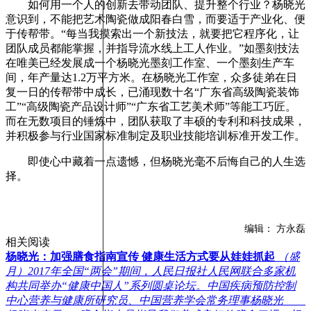
如何用一个人的创新去带动团队、提升整个行业？杨晓光
意识到，不能把艺术陶瓷做成阳春白雪，而要适于产业化、便
于传帮带。“每当我摸索出一个新技法，就要把它程序化，让
团队成员都能掌握，并指导流水线上工人作业。”如墨刻技法
在唯美已经发展成一个杨晓光墨刻工作室、一个墨刻生产车
间，年产量达1.2万平方米。在杨晓光工作室，众多徒弟在日
复一日的传帮带中成长，已涌现数十名“广东省高级陶瓷装饰
工”“高级陶瓷产品设计师”“广东省工艺美术师”等能工巧匠。
而在无数项目的锤炼中，团队获取了丰硕的专利和科技成果，
并积极参与行业国家标准制定及职业技能培训标准开发工作。
即使心中藏着一点遗憾，但杨晓光毫不后悔自己的人生选
择。
编辑： 方永磊
相关阅读
杨晓光：加强膳食指南宣传 健康生活方式要从娃娃抓起
（盛
月）2017年全国“两会”期间，人民日报社人民网联合多家机
构共同举办“健康中国人”系列圆桌论坛。中国疾病预防控制
中心营养与健康所研究员、中国营养学会常务理事杨晓光