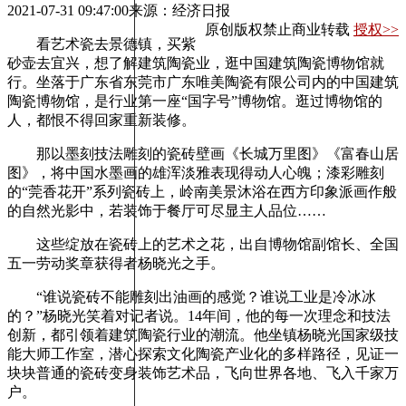
2021-07-31 09:47:00
来源：经济日报
原创版权禁止商业转载
授权>>
看艺术瓷去景德镇，买紫
砂壶去宜兴，想了解建筑陶瓷业，逛中国建筑陶瓷博物馆就
行。坐落于广东省东莞市广东唯美陶瓷有限公司内的中国建筑
陶瓷博物馆，是行业第一座“国字号”博物馆。逛过博物馆的
人，都恨不得回家重新装修。
那以墨刻技法雕刻的瓷砖壁画《长城万里图》《富春山居
图》，将中国水墨画的雄浑淡雅表现得动人心魄；漆彩雕刻
的“莞香花开”系列瓷砖上，岭南美景沐浴在西方印象派画作般
的自然光影中，若装饰于餐厅可尽显主人品位……
这些绽放在瓷砖上的艺术之花，出自博物馆副馆长、全国
五一劳动奖章获得者杨晓光之手。
“谁说瓷砖不能雕刻出油画的感觉？谁说工业是冷冰冰
的？”杨晓光笑着对记者说。14年间，他的每一次理念和技法
创新，都引领着建筑陶瓷行业的潮流。他坐镇杨晓光国家级技
能大师工作室，潜心探索文化陶瓷产业化的多样路径，见证一
块块普通的瓷砖变身装饰艺术品，飞向世界各地、飞入千家万
户。