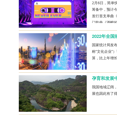
2月6日，简单
筹备中，预计今
发行首支单曲《
门歌曲《酒醉的
听众可以在复
2022年全
国家统计局发布
称“文化企业”
算，比上年增长0
孕育和发展
我国地域辽阔
展也因此有了