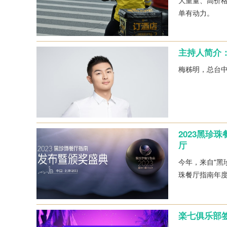
大重量、高价
单有动力。
主持人简介
梅秭明，总台
2023黑珍
厅
今年，来自“黑
珠餐厅指南年
楽七俱乐部