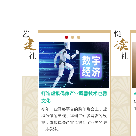
化公园建设的新气
打造虚拟偶像产业既需技术也需
我的听书故事
优秀传统
文化
前置条件
我的新书《历史的微声》不久前由人
民文学出版社出版了。
文化遗产中的上塘
今年一些网络平台的跨年晚会上，虚
青年文化和
贯通的现代“临平运
拟偶像的出现，得到了许多网友的欢
奔赴”有三
三面环绕、中线贯穿
迎，虚拟偶像产业也得到了业界的进
化、敬意和
一步关注。