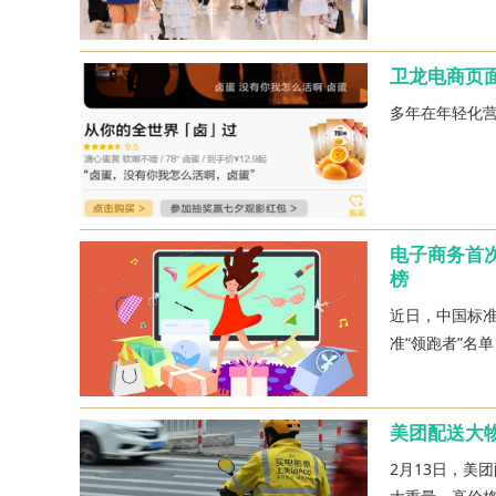
卫龙电商页
多年在年轻化
电子商务首
榜
近日，中国标准
准“领跑者”名
美团配送大
2月13日，美