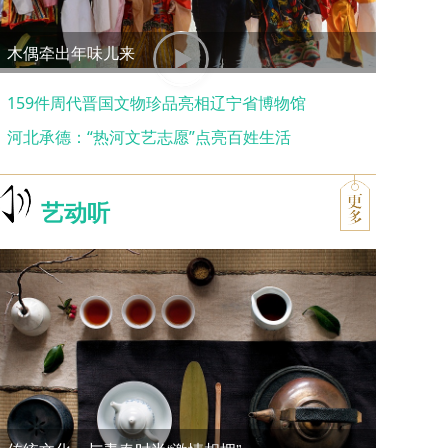
木偶牵出年味儿来
159件周代晋国文物珍品亮相辽宁省博物馆
河北承德：“热河文艺志愿”点亮百姓生活
艺动听