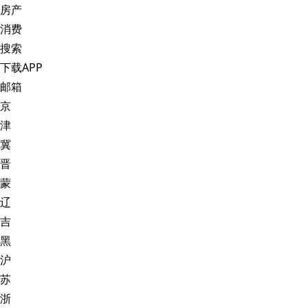
房产
消费
搜索
下载APP
邮箱
京
津
冀
晋
蒙
辽
吉
黑
沪
苏
浙