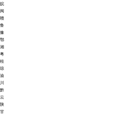
皖
闽
赣
鲁
豫
鄂
湘
粤
桂
琼
渝
川
黔
云
陕
甘