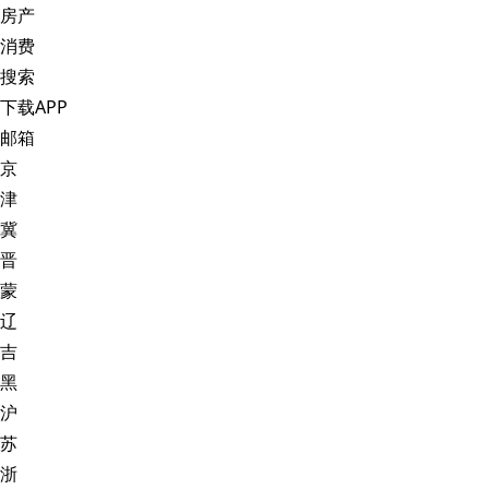
房产
消费
搜索
下载APP
邮箱
京
津
冀
晋
蒙
辽
吉
黑
沪
苏
浙