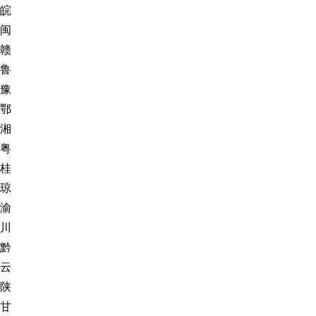
皖
闽
赣
鲁
豫
鄂
湘
粤
桂
琼
渝
川
黔
云
陕
甘