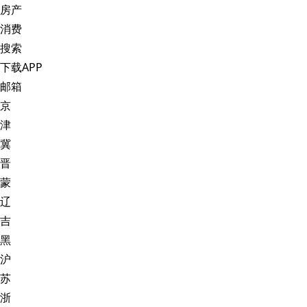
房产
消费
搜索
下载APP
邮箱
京
津
冀
晋
蒙
辽
吉
黑
沪
苏
浙