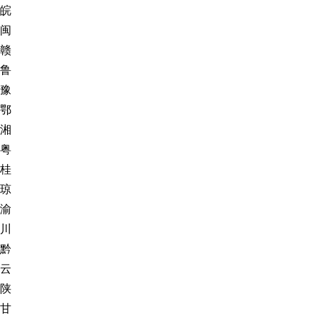
皖
闽
赣
鲁
豫
鄂
湘
粤
桂
琼
渝
川
黔
云
陕
甘