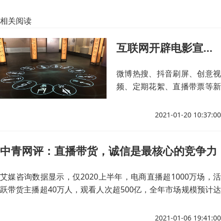
相关阅读
互联网开辟电影宣发“新蓝海”
微博热搜、抖音刷屏、创意视
频、定期花絮、直播带票等新
玩法正在兴起，电影宣发产业
迎来一场全新革命。
2021-01-20 10:37:00
中青网评：直播带货，诚信是最核心的竞争力
艾媒咨询数据显示，仅2020上半年，电商直播超1000万场，活
跃带货主播超40万人，观看人次超500亿，全年市场规模预计达
到9610亿元，其中头部主播展现的“吸睛”和“吸金”效应尤为明
显，在他们的卖力吆喝下，直播带货彻底“出圈”，成为去年消费
2021-01-06 19:41:00