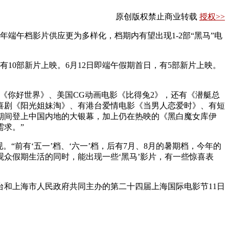
原创版权禁止商业转载
授权>>
端午档影片供应更为多样化，档期内有望出现1-2部“黑马”电
10部新片上映。6月12日即端午假期首日，有5部新片上映。
你好世界》、美国CG动画电影《比得兔2》，还有《潜艇总
喜剧《阳光姐妹淘》、有港台爱情电影《当男人恋爱时》、有短
期间登上中国内地的大银幕，加上仍在热映的《黑白魔女库伊
需求。”
前有‘五一’档、‘六一’档，后有7月、8月的暑期档，今年的
众假期生活的同时，能出现一些‘黑马’影片，有一些惊喜表
和上海市人民政府共同主办的第二十四届上海国际电影节11日