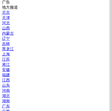
广告
地方频道
北京
天津
河北
山西
内蒙古
辽宁
吉林
黑龙江
上海
江苏
淅江
安徽
福建
江西
山东
河南
湖北
湖南
广东