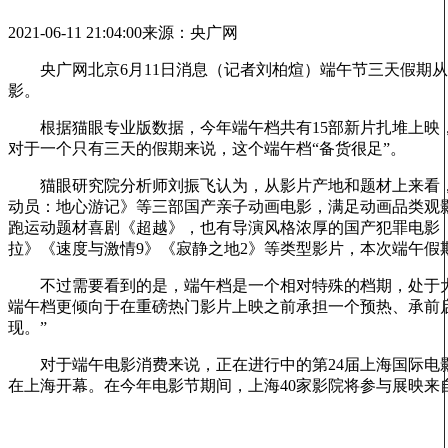
2021-06-11 21:04:00
来源：央广网
央广网北京6月11日消息（记者刘柏煊）端午节三天假期从1
影。
根据猫眼专业版数据，今年端午档共有15部新片扎堆上映，热
对于一个只有三天的假期来说，这个端午档“备货很足”。
猫眼研究院分析师刘振飞认为，从影片产地和题材上来看，今
动员：地心游记》等三部国产亲子动画电影，满足动画品类观
跑运动题材喜剧《超越》，也有导演风格浓厚的国产犯罪电影
拉》《速度与激情9》《寂静之地2》等类型影片，本次端午假
不过需要看到的是，端午档是一个相对特殊的档期，处于大档期
端午档更倾向于在重磅热门影片上映之前承担一个预热、承前
现。”
对于端午电影消费来说，正在进行中的第24届上海国际电影
在上海开幕。在今年电影节期间，上海40家影院将参与展映来自