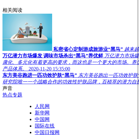
相关阅读
私密省心定制游成旅游业“黑马”
越来越
万亿潜力市场爆发 调味市场杀出“黑马”养优鲜
万亿潜力市场爆
康化、多元化有着更高的要求，而这也是一个更大的市场。养
产品体系。
2020-11-20 15:35:00
东方美谷跑进一匹功效护肤“黑马”
东方美谷跑出一匹功效护肤
研究院唯一一个战略合作的功效性护肤品牌，百植萃的潜力自
声音
热点专题
人民网
新华网
中国网
国际在线
中国日报网