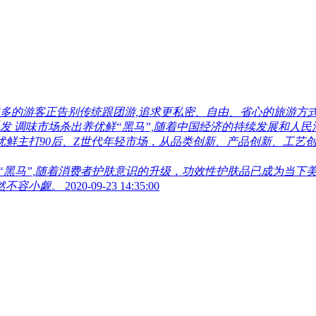
多的游客正告别传统跟团游,追求更私密、自由、省心的旅游方式
发 调味市场杀出养优鲜“黑马”,随着中国经济的持续发展和人
优鲜主打90后、Z世代年轻市场，从品类创新、产品创新、工艺
“黑马”,随着消费者护肤意识的升级，功效性护肤品已成为当
然不容小觑。
2020-09-23 14:35:00