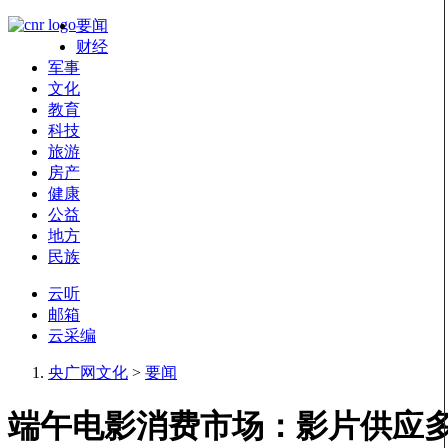
要闻
财经
军事
文化
教育
科技
旅游
房产
健康
公益
地方
民族
云听
邮箱
云采编
央广网文化
>
要闻
端午电影消费市场：影片供应多