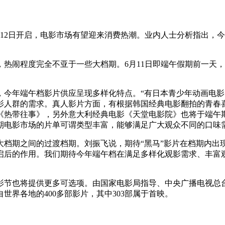
2日开启，电影市场有望迎来消费热潮。业内人士分析指出，今年
闹程度完全不亚于一些大档期。6月11日即端午假期前一天，有
年端午档影片供应呈现多样化特点。“有日本青少年动画电影《
影人群的需求。真人影片方面，有根据韩国经典电影翻拍的青春
《热带往事》，另外意大利经典电影《天堂电影院》也将于端午
期电影市场的片单可谓类型丰富，能够满足广大观众不同的口味
之间的过渡档期。刘振飞说，期待“黑马”影片在档期内出现。“
启后的作用。我们期待今年端午档在满足多样化观影需求、丰富观
节也将提供更多可选项。由国家电影局指导、中央广播电视总台
世界各地的400多部影片，其中303部属于首映。