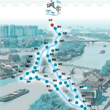
北京
廊坊
天津
沧州
衡水
邢台
德州
临清
邯郸
聊城
安阳
泰安
鹤壁
济宁
新乡
焦作
枣庄
商丘
洛阳
邳州
开封
徐州
郑州
宿迁
淮北
淮安
宿州
扬州
镇江
常州
无锡