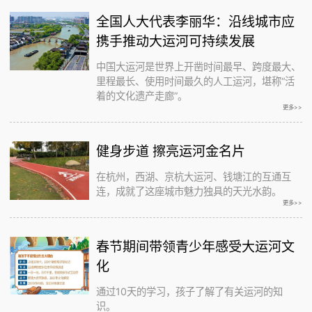
全国人大代表李丽华：沿线城市应
携手推动大运河可持续发展
中国大运河是世界上开凿时间最早、跨度最大、
里程最长、使用时间最久的人工运河，堪称“活
着的文化遗产走廊”。
更多>>
健身步道 擦亮运河金名片
在杭州，西湖、京杭大运河、钱塘江的互通互
连，成就了这座城市魅力独具的天光水韵。
更多>>
春节期间带领青少年感受大运河文
化
通过10天的学习，孩子了解了有关运河的知
识。