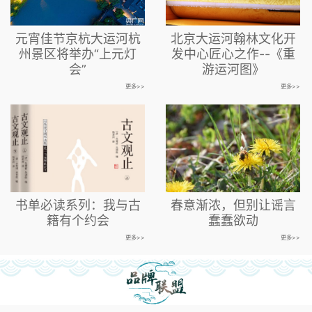
元宵佳节京杭大运河杭
北京大运河翰林文化开
州景区将举办“上元灯
发中心匠心之作--《重
会”
游运河图》
更多>>
更多>>
书单必读系列：我与古
春意渐浓，但别让谣言
籍有个约会
蠢蠢欲动
更多>>
更多>>