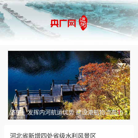
1
济宁：发挥内河航运优势 建设港航物流高地
/
3
河北省新增四处省级水利风景区