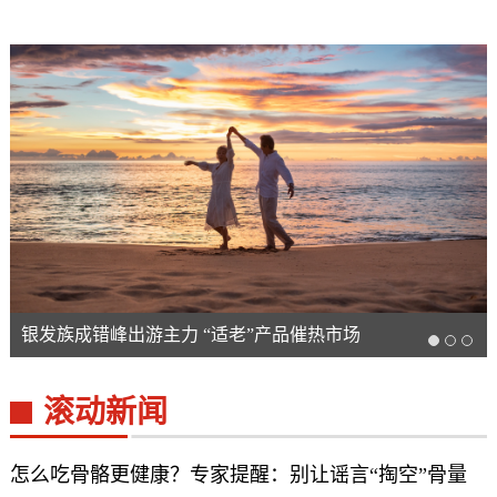
银发族成错峰出游主力 “适老”产品催热市场
滚动新闻
怎么吃骨骼更健康？专家提醒：别让谣言“掏空”骨量