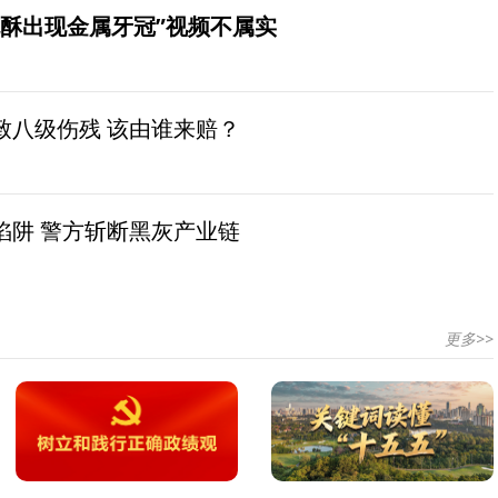
桃酥出现金属牙冠”视频不属实
致八级伤残 该由谁来赔？
陷阱 警方斩断黑灰产业链
更多>>