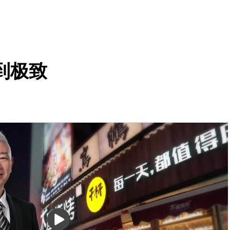
到极致
播
放