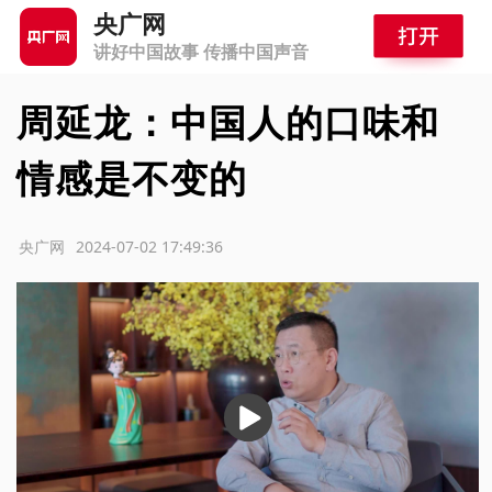
央广网
讲好中国故事 传播中国声音
周延龙：中国人的口味和
情感是不变的
源：央广网
2024-07-02 17:49:36
播
放