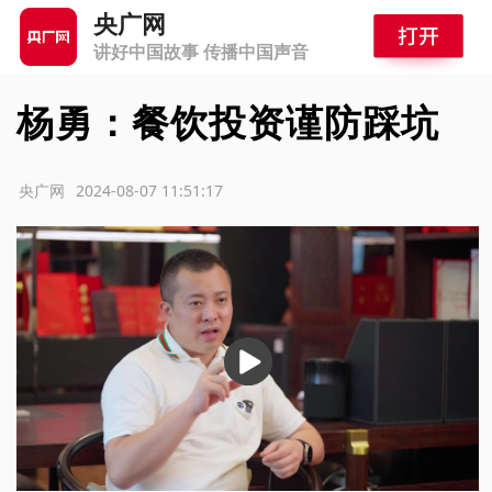
央广网
讲好中国故事 传播中国声音
杨勇：餐饮投资谨防踩坑
源：央广网
2024-08-07 11:51:17
播
放