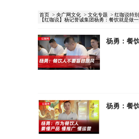
首页
>
央广网文化
>
文化专题
>
红咖说特
【红咖说】杨记誉诚集团杨勇：餐饮就是做一
杨勇：餐
杨勇：餐