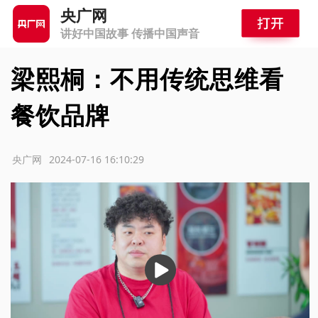
央广网
讲好中国故事 传播中国声音
梁熙桐：不用传统思维看
餐饮品牌
源：央广网
2024-07-16 16:10:29
播
放