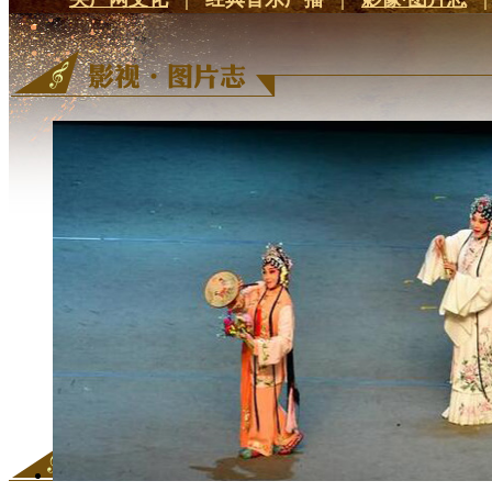
昆曲《牡丹亭》在郑州上演