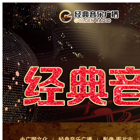
央广网文化
|
经典音乐广播
|
影像·图片志
|