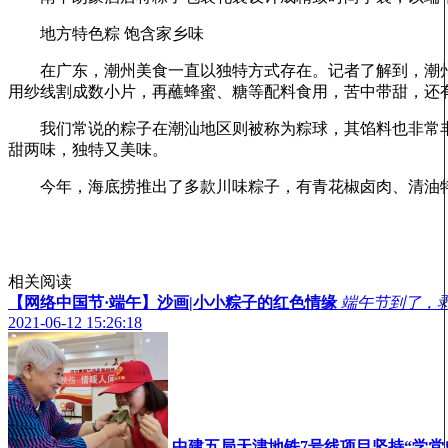
地方特色粽 饱含家乡味
在广东，潮州美食一直以独特方式存在。记者了解到，潮州
用纱线割成数小片，再蘸蜂蜜、糖等配料食用，苦中带甜，还
我们常说的粽子在潮汕地区则被称为粽球，其馅料也非常丰
甜两味，独特又美味。
今年，海底捞推出了多款川味粽子，有青花椒卤肉、清油牦
相关阅读
【网络中国节·端午】沙画|小小粽子的红色情缘
端午节到了，
2021-06-12 15:26:18
中建五局天津地铁7号线项目坚持“学党