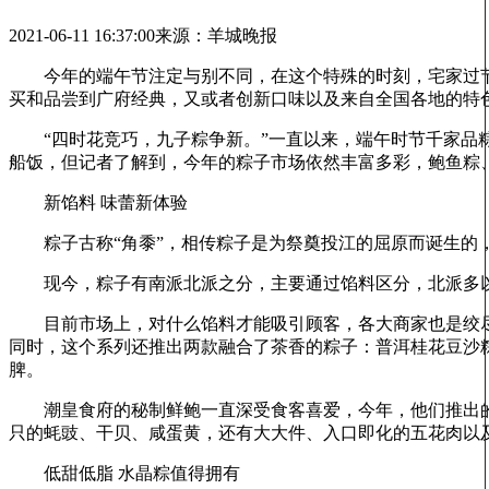
2021-06-11 16:37:00
来源：羊城晚报
今年的端午节注定与别不同，在这个特殊的时刻，宅家过节
买和品尝到广府经典，又或者创新口味以及来自全国各地的特
“四时花竞巧，九子粽争新。”一直以来，端午时节千家品粽
船饭，但记者了解到，今年的粽子市场依然丰富多彩，鲍鱼粽
新馅料 味蕾新体验
粽子古称“角黍”，相传粽子是为祭奠投江的屈原而诞生的，
现今，粽子有南派北派之分，主要通过馅料区分，北派多以
目前市场上，对什么馅料才能吸引顾客，各大商家也是绞尽脑
同时，这个系列还推出两款融合了茶香的粽子：普洱桂花豆沙
脾。
潮皇食府的秘制鲜鲍一直深受食客喜爱，今年，他们推出的“
只的蚝豉、干贝、咸蛋黄，还有大大件、入口即化的五花肉以
低甜低脂 水晶粽值得拥有