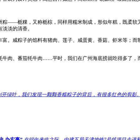
粽——栀粿，又称栀棕，同样用糯米制成，形似年糕，既柔软又
有淡淡的清香。
富。咸粽子的馅料有猪肉、莲子、咸蛋黄、香菇、虾米等；而制
牛肉、番茄牦牛肉……平时，我们在广州海底捞就吃得多了，而
剥开绿叶，我们发现一颗颗香糯粽子的背后，有很多红色的剪影
史 办实事”
在端午来临之际，中建五局天津地铁7号线项目走进