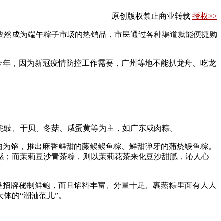
原创版权禁止商业转载
授权>>
然成为端午粽子市场的热销品，市民通过各种渠道就能便捷购
今年，因为新冠疫情防控工作需要，广州等地不能扒龙舟、吃龙
豉、干贝、冬菇、咸蛋黄等为主，如广东咸肉粽。
肉为馅，推出麻香鲜甜的藤鳗鳗鱼粽、鮮甜弹牙的蒲烧鳗鱼粽。
感；而茉莉豆沙青茶粽，则以茉莉花茶来化豆沙甜腻，沁人心
皇招牌秘制鲜鲍，而且馅料丰富、分量十足。裹蒸粽里面有大大
体的“潮汕范儿”。