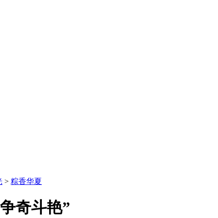
光
>
粽香华夏
争奇斗艳”