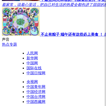
着家常，说着心里话，把自己对生活的热爱全都包进了甜甜的
不止有粽子 端午还有这些必上美食 ！
声音
热点专题
人民网
新华网
中国网
国际在线
中国日报网
央视网
中国青年网
中国经济网
中国台湾网
中国西藏网