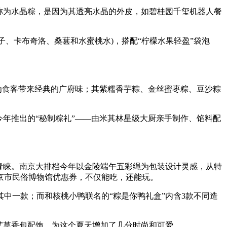
称为水晶粽，是因为其透亮水晶的外皮，如碧桂园千玺机器人餐
、卡布奇洛、桑葚和水蜜桃水)，搭配“柠檬水果轻盈”袋泡
为食客带来经典的广府味；其紫糯香芋粽、金丝蜜枣粽、豆沙粽
年推出的“秘制粽礼”——由米其林星级大厨亲手制作、馅料配
青睐。南京大排档今年以金陵端午五彩绳为包装设计灵感，从特
京市民俗博物馆优惠券，不仅能吃，还能玩。
中一款；而和核桃小鸭联名的“粽是你鸭礼盒”内含3款不同造
艾草香包配饰，为这个夏天增加了几分时尚和可爱。