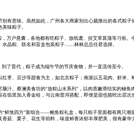
别有意味。虽然如此，广州各大商家别出心裁推出的各式粽子依
色美味粽子。
，万户悬囊，各地都有吃粽子、放纸鸢、挂艾草菖蒲等习俗。
、水晶粽、联名和盲盒包装粽子……林林总总任君选择。
到了晋代，粽子成为端午节的节庆食物，并一直流传至今。
红枣、豆沙等甜食为主，如北京粽子；南派以五花肉、虾米、蚝
汁。蔡澜美食坊的“放粽山水系列”，以肉质嫩滑结实的鳗鱼
粽在馅里加入香金桂，与云南普洱搭配，即便是甜也能吃出层次
鲜煞四方”新组合——鲍鱼粽礼盒，每只粽子里面都有两只潮
及香菇、栗子、花生等馅料，味道鲜香浓郁丰厚肥美，很有豪华大