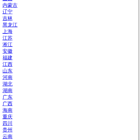
内蒙古
辽宁
吉林
黑龙江
上海
江苏
淅江
安徽
福建
江西
山东
河南
湖北
湖南
广东
广西
海南
重庆
四川
贵州
云南