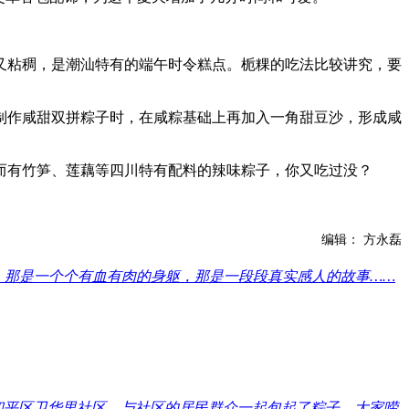
粘稠，是潮汕特有的端午时令糕点。栀粿的吃法比较讲究，要
作咸甜双拼粽子时，在咸粽基础上再加入一角甜豆沙，形成咸
有竹笋、莲藕等四川特有配料的辣味粽子，你又吃过没？
编辑： 方永磊
。那是一个个有血有肉的身躯，那是一段段真实感人的故事……
和平区卫华里社区，与社区的居民群众一起包起了粽子。大家唠