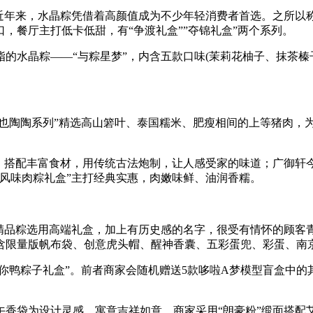
年来，水晶粽凭借着高颜值成为不少年轻消费者首选。之所以
，餐厅主打低卡低甜，有“争渡礼盒””夺锦礼盒”两个系列。
晶粽——“与粽星梦”，内含五款口味(茉莉花柚子、抹茶榛子
也陶陶系列”精选高山箬叶、泰国糯米、肥瘦相间的上等猪肉，
搭配丰富食材，用传统古法炮制，让人感受家的味道；广御轩今
风味肉粽礼盒”主打经典实惠，肉嫩味鲜、油润香糯。
的精品粽选用高端礼盒，加上有历史感的名字，很受有情怀的顾客
含限量版帆布袋、创意虎头帽、醒神香囊、五彩蛋兜、彩蛋、南
鸭粽子礼盒”。前者商家会随机赠送5款哆啦A梦模型盲盒中的其
袋为设计灵感，寓意吉祥如意，商家采用“朗豪粉”缎面搭配