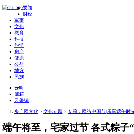
要闻
财经
军事
文化
教育
科技
旅游
房产
健康
公益
地方
民族
云听
邮箱
云采编
央广网文化
>
文化专题
>
专题：网络中国节|乐享端午时
端午将至，宅家过节 各式粽子“