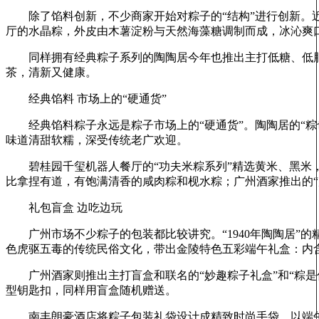
除了馅料创新，不少商家开始对粽子的“结构”进行创新。近
厅的水晶粽，外皮由木薯淀粉与天然海藻糖调制而成，冰沁爽口
同样拥有经典粽子系列的陶陶居今年也推出主打低糖、低脂的水
茶，清新又健康。
经典馅料 市场上的“硬通货”
经典馅料粽子永远是粽子市场上的“硬通货”。陶陶居的“粽
味道清甜软糯，深受传统老广欢迎。
碧桂园千玺机器人餐厅的“功夫米粽系列”精选黄米、黑米，
比拿捏有道，有饱满清香的咸肉粽和枧水粽；广州酒家推出的“
礼包盲盒 边吃边玩
广州市场不少粽子的包装都比较讲究。“1940年陶陶居”
色虎驱五毒的传统民俗文化，带出金陵特色五彩端午礼盒：内
广州酒家则推出主打盲盒和联名的“妙趣粽子礼盒”和“粽是你
型钥匙扣，同样用盲盒随机赠送。
南丰朗豪酒店将粽子包装礼袋设计成精致时尚手袋，以端午香