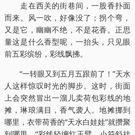
走在西关的街巷间，一股香扑面
而来。风一吹，好像没了；拐个弯，
又是它，幽幽不绝，不是花香。正思
量这是什么香型呢，一抬头，只见眼
前五彩缤纷，彩线飘拂。
“一转眼又到五月五跟前了！”天水
人这样惊叹时光的脚步。这时，街面
上会突然冒出一溜儿卖荷包彩线的地
摊，琳琅满目，香气袭人。地摊挪到
哪里，衣带荷香的“天水白娃娃”就攒聚
到哪里，“彩线轻缠红玉臂，小符斜挂