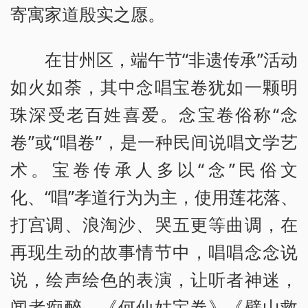
寄寓家道殷实之愿。
在甘州区，端午节“非遗传承”活动
如火如荼，其中念唱宝卷犹如一颗明
珠深受老百姓喜爱。念宝卷俗称“念
卷”或“唱卷”，是一种民间说唱文学艺
术。宝卷传承人多以“念”民俗文
化、“唱”孝道行为为主，使用莲花落、
打宫调、浪淘沙、哭五更等曲调，在
再现生动的故事情节中，唱唱念念说
说，绘声绘色的表演，让听者神迷，
闻者痴醉。《何仙姑宝卷》《劈山救