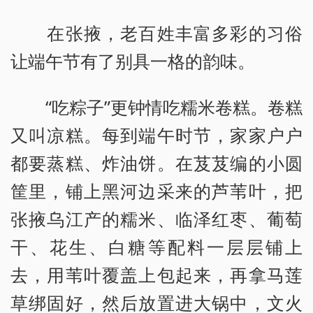
在张掖，老百姓丰富多彩的习俗
让端午节有了别具一格的韵味。
“吃粽子”更钟情吃糯米卷糕。卷糕
又叫凉糕。每到端午时节，家家户户
都要蒸糕、炸油饼。在芨芨编的小圆
筐里，铺上黑河边采来的芦苇叶，把
张掖乌江产的糯米、临泽红枣、葡萄
干、花生、白糖等配料一层层铺上
去，用苇叶覆盖上包起来，再拿马莲
草绑固好，然后放置进大锅中，文火