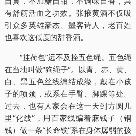
自黄，不加糖自甜，不调味自香，具
有舒筋活血之功效。张掖黄酒不仅吸
引众多英雄豪杰、墨客诗人，老百姓
也喜欢这低度的甜香酒。
“挂荷包”远不及拴五色绳。五色绳
在当地叫做“狗绳子”。以青、赤、黄、
白、黑五色丝线编结成缕，戴在小孩
子的项颈，或系在手臂、脚踝等处。
过去，也有人家会在这一天到方圆几
里“化线”，用百家线编着麻钱子（铜
钱）做一条“长命锁”系在身体孱弱的孩