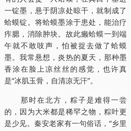
一锭墨，悬于阴凉处晾干，就制成了
蛤蟆锭。将蛤蟆墨涂于患处，能治疗
痄腮，消除肿块。故此癞蛤蟆一到端
午就不敢吱声，怕被捉去做了蛤蟆
墨。我常悬想，炎热的夏天，那种墨
香涂在脸上凉丝丝的感觉，也许真
是“冰肌玉骨，自清凉无汗”。
那时在北方，粽子是难得一尝
的，因为大米都是稀罕之物，粽叶更
是少见。秦安老家有一句俗话，“乡里