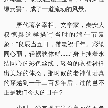
绿云鬟”，成了一道流动的风景。
唐代著名宰相、文学家，秦安人
权德舆这样描写当时的端午节景
象：“良辰当五日，偕老祝千年。彩缕
同心丽，轻裾映体鲜……”身上挂着永
结同心的彩色丝线，轻盈的衣裙衬托
出美好的体态，那时候的老神仙若真
的穿越到一千二百多年后，过的岂不
正是我们今天的日子？
少时，没有现在这么亮丽的五色