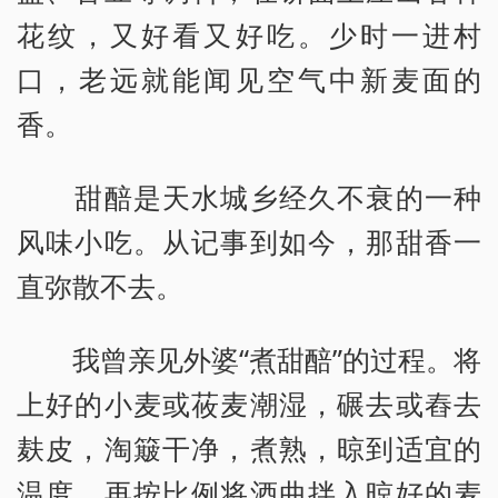
花纹，又好看又好吃。少时一进村
口，老远就能闻见空气中新麦面的
香。
甜醅是天水城乡经久不衰的一种
风味小吃。从记事到如今，那甜香一
直弥散不去。
我曾亲见外婆“煮甜醅”的过程。将
上好的小麦或莜麦潮湿，碾去或舂去
麸皮，淘簸干净，煮熟，晾到适宜的
温度，再按比例将酒曲拌入晾好的麦