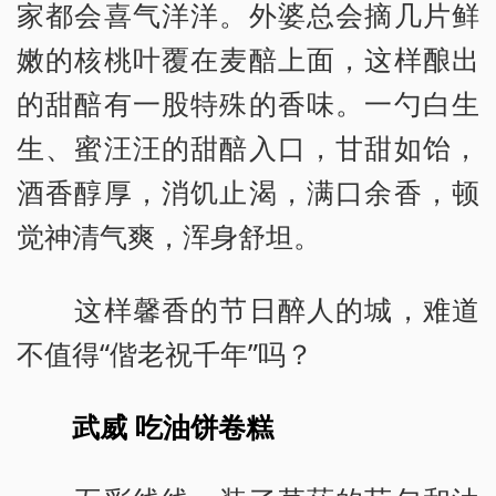
家都会喜气洋洋。外婆总会摘几片鲜
嫩的核桃叶覆在麦醅上面，这样酿出
的甜醅有一股特殊的香味。一勺白生
生、蜜汪汪的甜醅入口，甘甜如饴，
酒香醇厚，消饥止渴，满口余香，顿
觉神清气爽，浑身舒坦。
这样馨香的节日醉人的城，难道
不值得“偕老祝千年”吗？
武威 吃油饼卷糕