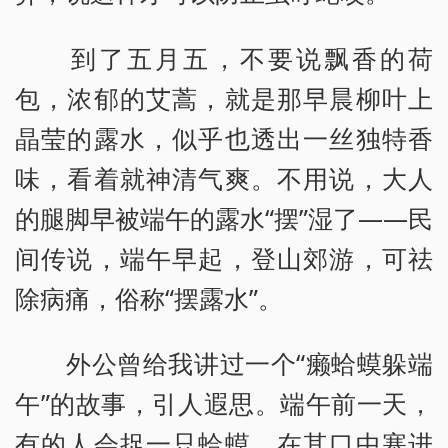
到了五月五，不要说飘香的荷
包，浓郁的艾蒿，就是那早晨柳叶上
晶莹的露水，似乎也透出一丝独特香
味，看着就神清气爽。不用说，大人
的腿脚早被端午的露水“摆”湿了——民
间传说，端午早起，登山郊游，可祛
除病痛，俗称“摆露水”。
外公曾给我讲过一个“癞蛤蟆躲端
午”的故事，引人遐思。端午前一天，
有的人会捉一只蛤蟆，在其口中塞进