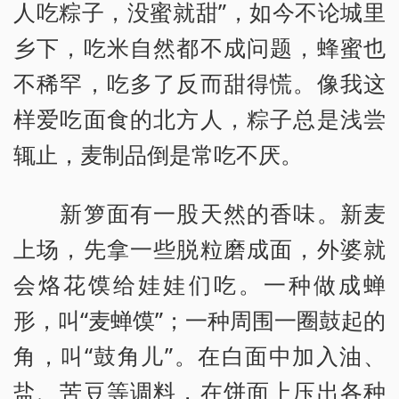
人吃粽子，没蜜就甜”，如今不论城里
乡下，吃米自然都不成问题，蜂蜜也
不稀罕，吃多了反而甜得慌。像我这
样爱吃面食的北方人，粽子总是浅尝
辄止，麦制品倒是常吃不厌。
新箩面有一股天然的香味。新麦
上场，先拿一些脱粒磨成面，外婆就
会烙花馍给娃娃们吃。一种做成蝉
形，叫“麦蝉馍”；一种周围一圈鼓起的
角，叫“鼓角儿”。在白面中加入油、
盐、苦豆等调料，在饼面上压出各种