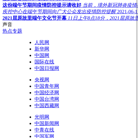
这份端午节期间疫情防控提示请收好
当前，境外新冠肺炎疫情
疾控中心在端午节期间向广大公众发出疫情防控提醒
2021-06-1
2021屈原故里端午文化节开幕
11日上午8点18分，2021
声音
热点专题
人民网
新华网
中国网
国际在线
中国日报网
央视网
中国青年网
中国经济网
中国台湾网
中国西藏网
光明网
中国新闻网
中青在线
中国军网