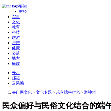
要闻
财经
军事
文化
教育
科技
旅游
房产
健康
公益
地方
民族
云听
邮箱
云采编
央广网文化
>
文化专题
>
乐享端午时光
>
游神州
民众偏好与民俗文化结合的端