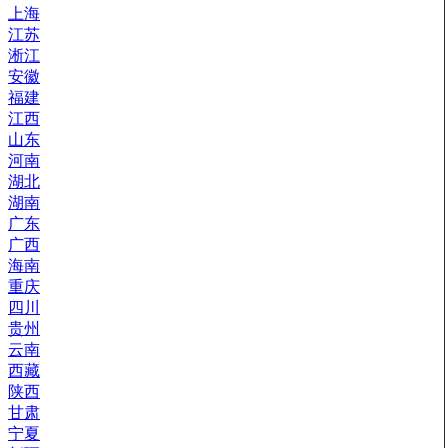
上海
江苏
淅江
安徽
福建
江西
山东
河南
湖北
湖南
广东
广西
海南
重庆
四川
贵州
云南
西藏
陕西
甘肃
宁夏