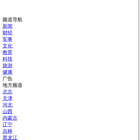
频道导航
新闻
财经
军事
文化
教育
科技
旅游
健康
广告
地方频道
北京
天津
河北
山西
内蒙古
辽宁
吉林
黑龙江