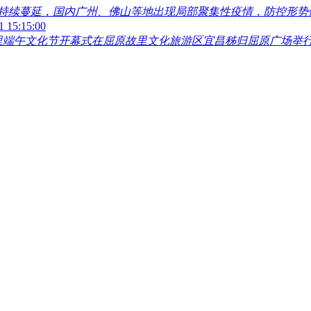
持续蔓延，国内广州、佛山等地出现局部聚集性疫情，防控形势
1 15:15:00
屈原故里端午文化节开幕式在屈原故里文化旅游区宜昌秭归屈原广场举