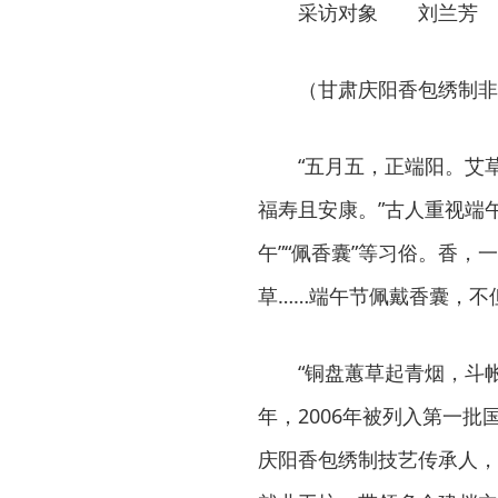
采访对象 刘兰芳
（甘肃庆阳香包绣制非
“五月五，正端阳。艾草
福寿且安康。”古人重视端
午”“佩香囊”等习俗。香
草……端午节佩戴香囊，不
“铜盘蕙草起青烟，斗帐
年，2006年被列入第一
庆阳香包绣制技艺传承人，