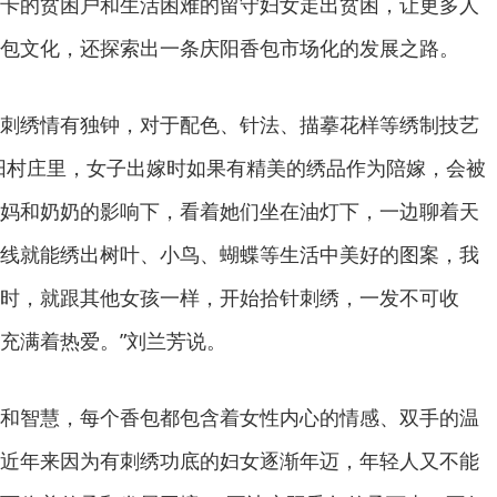
卡的贫困户和生活困难的留守妇女走出贫困，让更多人
包文化，还探索出一条庆阳香包市场化的发展之路。
绣情有独钟，对于配色、针法、描摹花样等绣制技艺
阳村庄里，女子出嫁时如果有精美的绣品作为陪嫁，会被
妈和奶奶的影响下，看着她们坐在油灯下，一边聊着天
线就能绣出树叶、小鸟、蝴蝶等生活中美好的图案，我
时，就跟其他女孩一样，开始拾针刺绣，一发不可收
充满着热爱。”刘兰芳说。
智慧，每个香包都包含着女性内心的情感、双手的温
近年来因为有刺绣功底的妇女逐渐年迈，年轻人又不能