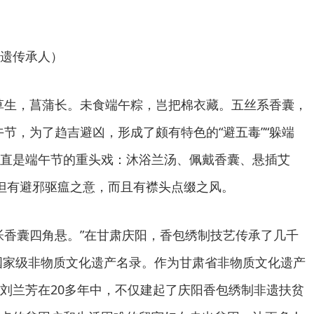
遗传承人）
生，菖蒲长。未食端午粽，岂把棉衣藏。五丝系香囊，
午节，为了趋吉避凶，形成了颇有特色的“避五毒”“躲端
，一直是端午节的重头戏：沐浴兰汤、佩戴香囊、悬插艾
但有避邪驱瘟之意，而且有襟头点缀之风。
香囊四角悬。”在甘肃庆阳，香包绣制技艺传承了几千
批国家级非物质文化遗产名录。作为甘肃省非物质文化遗产
刘兰芳在20多年中，不仅建起了庆阳香包绣制非遗扶贫