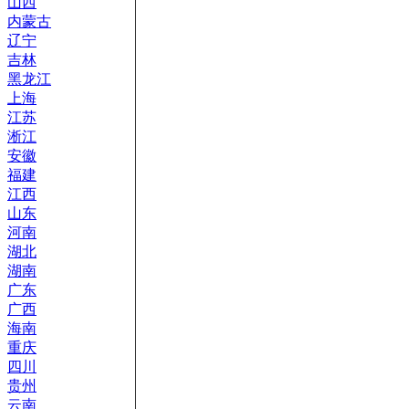
山西
内蒙古
辽宁
吉林
黑龙江
上海
江苏
淅江
安徽
福建
江西
山东
河南
湖北
湖南
广东
广西
海南
重庆
四川
贵州
云南