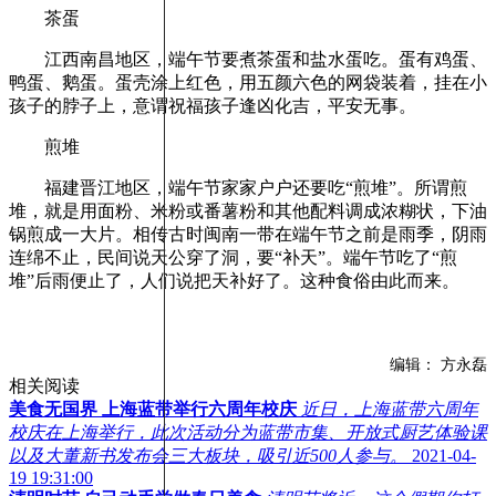
茶蛋
江西南昌地区，端午节要煮茶蛋和盐水蛋吃。蛋有鸡蛋、
鸭蛋、鹅蛋。蛋壳涂上红色，用五颜六色的网袋装着，挂在小
孩子的脖子上，意谓祝福孩子逢凶化吉，平安无事。
煎堆
福建晋江地区，端午节家家户户还要吃“煎堆”。所谓煎
堆，就是用面粉、米粉或番薯粉和其他配料调成浓糊状，下油
锅煎成一大片。相传古时闽南一带在端午节之前是雨季，阴雨
连绵不止，民间说天公穿了洞，要“补天”。端午节吃了“煎
堆”后雨便止了，人们说把天补好了。这种食俗由此而来。
编辑： 方永磊
相关阅读
美食无国界 上海蓝带举行六周年校庆
近日，上海蓝带六周年
校庆在上海举行，此次活动分为蓝带市集、开放式厨艺体验课
以及大董新书发布会三大板块，吸引近500人参与。
2021-04-
19 19:31:00