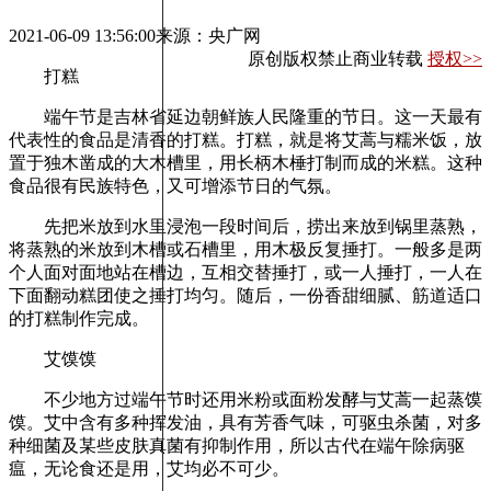
2021-06-09 13:56:00
来源：央广网
原创版权禁止商业转载
授权>>
打糕
端午节是吉林省延边朝鲜族人民隆重的节日。这一天最有
代表性的食品是清香的打糕。打糕，就是将艾蒿与糯米饭，放
置于独木凿成的大木槽里，用长柄木棰打制而成的米糕。这种
食品很有民族特色，又可增添节日的气氛。
先把米放到水里浸泡一段时间后，捞出来放到锅里蒸熟，
将蒸熟的米放到木槽或石槽里，用木极反复捶打。一般多是两
个人面对面地站在槽边，互相交替捶打，或一人捶打，一人在
下面翻动糕团使之捶打均匀。随后，一份香甜细腻、筋道适口
的打糕制作完成。
艾馍馍
不少地方过端午节时还用米粉或面粉发酵与艾蒿一起蒸馍
馍。艾中含有多种挥发油，具有芳香气味，可驱虫杀菌，对多
种细菌及某些皮肤真菌有抑制作用，所以古代在端午除病驱
瘟，无论食还是用，艾均必不可少。