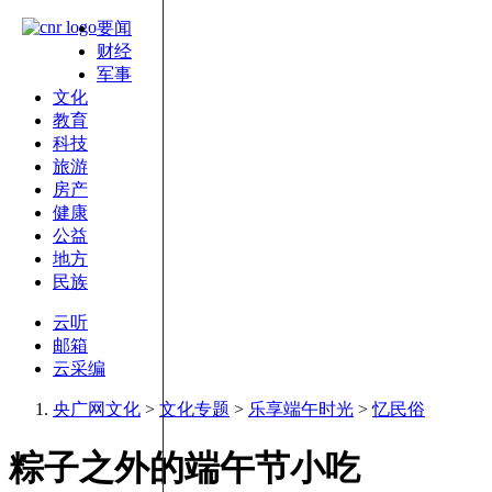
要闻
财经
军事
文化
教育
科技
旅游
房产
健康
公益
地方
民族
云听
邮箱
云采编
央广网文化
>
文化专题
>
乐享端午时光
>
忆民俗
粽子之外的端午节小吃