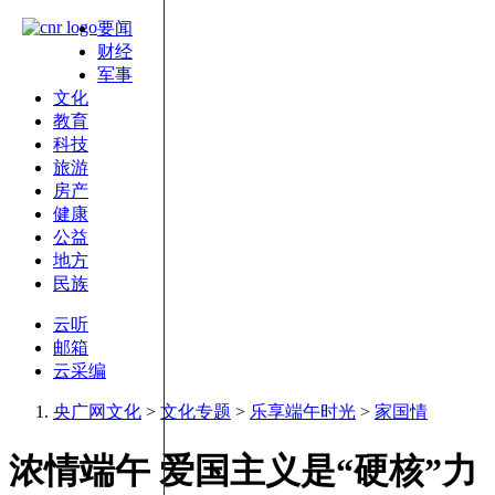
要闻
财经
军事
文化
教育
科技
旅游
房产
健康
公益
地方
民族
云听
邮箱
云采编
央广网文化
>
文化专题
>
乐享端午时光
>
家国情
浓情端午 爱国主义是“硬核”力