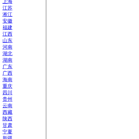
上海
江苏
淅江
安徽
福建
江西
山东
河南
湖北
湖南
广东
广西
海南
重庆
四川
贵州
云南
西藏
陕西
甘肃
宁夏
新疆