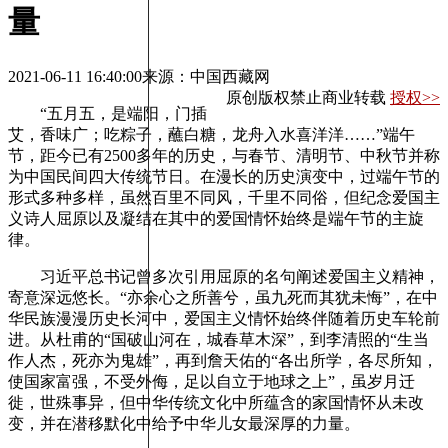
量
2021-06-11 16:40:00
来源：中国西藏网
原创版权禁止商业转载
授权>>
“五月五，是端阳，门插
艾，香味广；吃粽子，蘸白糖，龙舟入水喜洋洋……”端午
节，距今已有2500多年的历史，与春节、清明节、中秋节并称
为中国民间四大传统节日。在漫长的历史演变中，过端午节的
形式多种多样，虽然百里不同风，千里不同俗，但纪念爱国主
义诗人屈原以及凝结在其中的爱国情怀始终是端午节的主旋
律。
习近平总书记曾多次引用屈原的名句阐述爱国主义精神，
寄意深远悠长。“亦余心之所善兮，虽九死而其犹未悔”，在中
华民族漫漫历史长河中，爱国主义情怀始终伴随着历史车轮前
进。从杜甫的“国破山河在，城春草木深”，到李清照的“生当
作人杰，死亦为鬼雄”，再到詹天佑的“各出所学，各尽所知，
使国家富强，不受外侮，足以自立于地球之上”，虽岁月迁
徙，世殊事异，但中华传统文化中所蕴含的家国情怀从未改
变，并在潜移默化中给予中华儿女最深厚的力量。