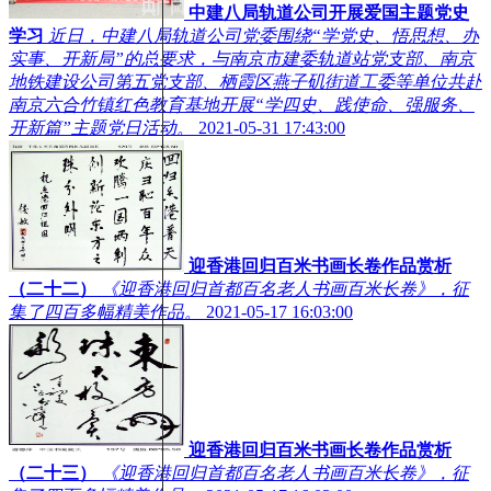
中建八局轨道公司开展爱国主题党史
学习
近日，中建八局轨道公司党委围绕“学党史、悟思想、办
实事、开新局”的总要求，与南京市建委轨道站党支部、南京
地铁建设公司第五党支部、栖霞区燕子矶街道工委等单位共赴
南京六合竹镇红色教育基地开展“学四史、践使命、强服务、
开新篇”主题党日活动。
2021-05-31 17:43:00
迎香港回归百米书画长卷作品赏析
（二十二）
《迎香港回归首都百名老人书画百米长卷》，征
集了四百多幅精美作品。
2021-05-17 16:03:00
迎香港回归百米书画长卷作品赏析
（二十三）
《迎香港回归首都百名老人书画百米长卷》，征