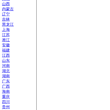
山西
内蒙古
辽宁
吉林
黑龙江
上海
江苏
淅江
安徽
福建
江西
山东
河南
湖北
湖南
广东
广西
海南
重庆
四川
贵州