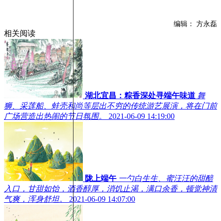
编辑： 方永磊
相关阅读
湖北宜昌：粽香深处寻端午味道
舞
狮、采莲船、蚌壳和尚等层出不穷的传统游艺展演，将在门前
广场营造出热闹的节日氛围。
2021-06-09 14:19:00
陇上端午
一勺白生生、蜜汪汪的甜醅
入口，甘甜如饴，酒香醇厚，消饥止渴，满口余香，顿觉神清
气爽，浑身舒坦。
2021-06-09 14:07:00