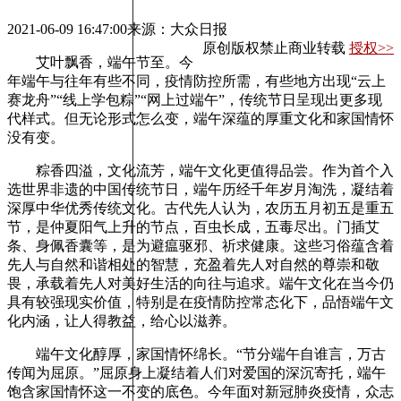
2021-06-09 16:47:00
来源：大众日报
原创版权禁止商业转载
授权>>
艾叶飘香，端午节至。今
年端午与往年有些不同，疫情防控所需，有些地方出现“云上
赛龙舟”“线上学包粽”“网上过端午”，传统节日呈现出更多现
代样式。但无论形式怎么变，端午深蕴的厚重文化和家国情怀
没有变。
粽香四溢，文化流芳，端午文化更值得品尝。作为首个入
选世界非遗的中国传统节日，端午历经千年岁月淘洗，凝结着
深厚中华优秀传统文化。古代先人认为，农历五月初五是重五
节，是仲夏阳气上升的节点，百虫长成，五毒尽出。门插艾
条、身佩香囊等，是为避瘟驱邪、祈求健康。这些习俗蕴含着
先人与自然和谐相处的智慧，充盈着先人对自然的尊崇和敬
畏，承载着先人对美好生活的向往与追求。端午文化在当今仍
具有较强现实价值，特别是在疫情防控常态化下，品悟端午文
化内涵，让人得教益，给心以滋养。
端午文化醇厚，家国情怀绵长。“节分端午自谁言，万古
传闻为屈原。”屈原身上凝结着人们对爱国的深沉寄托，端午
饱含家国情怀这一不变的底色。今年面对新冠肺炎疫情，众志