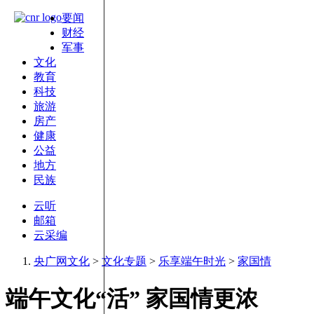
要闻
财经
军事
文化
教育
科技
旅游
房产
健康
公益
地方
民族
云听
邮箱
云采编
央广网文化
>
文化专题
>
乐享端午时光
>
家国情
端午文化“活” 家国情更浓