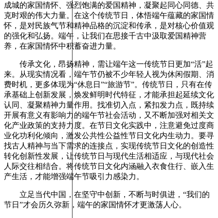
成城的家国情怀、强烈饱满的爱国精神，凝聚起同心同德、共
克时艰的伟大力量。在这个传统节日，体悟端午蕴藏的家国情
怀，是对民族气节和精神品格的沉淀和传承，是对核心价值观
的强化和弘扬。端午，让我们在思接千古中汲取爱国精神营
养，在家国情怀中积蓄奋进力量。
传承文化，昂扬精神，需让端午这一传统节日更加“活”起
来。从现实情况看，端午节仍被不少年轻人视为休闲假期、消
费时机，更多体现为“休息日”“旅游节”。传统节日，只有在传
承基础上创新发展，焕发鲜明时代特征，才能承担起延续文化
认同、凝聚精神力量作用。找准切入点，紧扣发力点，既持续
开展有意义有影响力的端午节社会活动，又不断加强对相关文
化产业政策的支持力度。在节日文化实践中，注意避免过度商
业化功利化倾向，激发公共性公益性节日文化内生动力。要寻
找古人精神与当下需求的连接点，实现传统节日文化的创造性
转化创新性发展，让传统节日与现代生活相适应，与现代社会
人际交往相结合。将传统节日文化内涵融入衣食住行、嵌入生
产生活，才能增强端午节吸引力感染力。
立足当代中国，在坚守中创新，不断与时俱进，“我们的
节日”才会历久弥新，端午的家国情怀才更激荡人心。