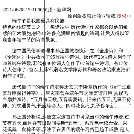
2021-06-08 15:31:00
来源：新华网
原创版权禁止商业转载
授权>>
端午节是我国最具有民族
特色的传统节日之一。每逢端午,历代诗词作家都会以他们敏
感的艺术细胞,创作出许多充满民俗情趣的诗词,让后人得以管
窥当年端午节的诗意景象。
据中国民俗学会理事孙正国教授统计,在《全唐诗》和
《全宋词》中共收录了95首端午诗词。唐代有23位诗人创作了
28首端午诗歌,宋代有46位词人创作了67首端午诗词。有17位
诗人创作了2首以上,宋代著名文学家苏轼和著名政治家史浩都
创作了4首。
唐代最“牛”的端午诗堪称唐玄宗李隆基所作的《端午三殿
宴群臣探得神字》。唐玄宗曾在端午节之际宴请群臣,赏赐飞
白扇并赋诗。“五月符天数,五音调夏钧。旧来传五日,无事不称
神。穴枕通灵气,长丝续命人。四时花竞巧,九子粽争新。……”
孙正国分析说,从唐玄宗这首诗中可见当时的端午传统,过
节有五天,而且在节日期间要听“五音”、系五色丝续命索、采
花佩戴、食粽子等,反映了在唐代的端午习俗已趋于成熟,是人