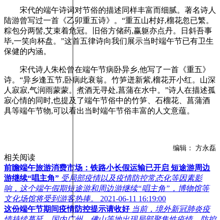
宋代的端午诗词对节俗的描述同样丰富而细腻。著名诗人
陆游曾写过一首《乙卯重五诗》。“重五山村好,榴花忽已繁。
粽包分两髻,艾束着危冠。旧俗方储药,赢躯亦点丹。日斜吾事
毕,一笑向杯盘。”这首五律诗向我们展示当时端午节已有卫生
保健的内涵。
宋代诗人朱松曾在端午节病卧异乡,他写了一首《重五》
诗。“异乡逢五节,卧病此衰翁。竹笋迸新紫,榴花开小红。山深
人寂寂,气润雨蒙蒙。煮酒无寻处,菖蒲在水中。”诗人在描述孤
寂心情的同时,也提及了端午节俗中的竹笋、石榴花、菖蒲酒
具等端午节物,可以看出当时端午节俗丰富的人文意蕴。
编辑： 方永磊
相关阅读
前瞻端午旅游消费市场：铁路小长假运输已开启 短途游周边
游继续“唱主角”
受局部疫情以及疫情防控常态化等因素影
响，这个端午假期短途游和周边游继续“唱主角”，博物馆等
文化场馆将受到游客热捧。
2021-06-11 16:19:00
这份端午节期间疫情防控提示请收好
当前，境外新冠肺炎疫
情持续蔓延，国内广州、佛山等地出现局部聚集性疫情，防控