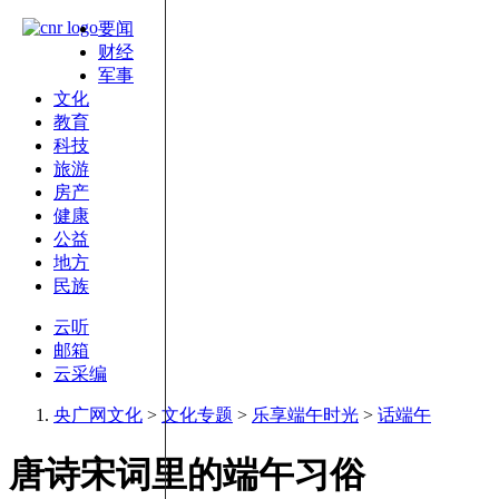
要闻
财经
军事
文化
教育
科技
旅游
房产
健康
公益
地方
民族
云听
邮箱
云采编
央广网文化
>
文化专题
>
乐享端午时光
>
话端午
唐诗宋词里的端午习俗