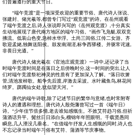
们普遍遵行的重大节日。
“端午竞渡”是一项深受欢迎的重要节俗。唐代诗人张说、
张建封、储光羲等,都曾专门写过“观竞渡”的诗。在岳州观看
了端午竞渡之后,诗人张说即兴写的《岳州观竞渡》,十分真实
生动地展现了唐代南方地区的端午习俗。“画作飞凫艇,双双竞
拂流。低装山色变,急棹水华浮。土尚三闾俗,江传二女游。齐
歌迎孟姥,独舞送阳侯。鼓发南湖溠,标争西驿楼。并驱常诧速,
非畏日光逎。”
唐代诗人储光羲在《官池庄观竞渡》一诗中,还记录了当
时端午竞渡时间是在落日之后傍晚时分,这一时间的突出,让人
们对端午竞渡祭祀神灵的性质有了更加深入了解。“落日吹箫
管,清池发棹歌。船争先后渡,岸激去采波。水叶藏鱼鸟,林花间
绮罗。踯躅仙女处,犹似望天河。”
唐代的端午诗歌,除了记述节日的繁华与意绪,也时常附寄
诗人的遭遇和理想。唐代诗人殷尧藩曾写过一首《端午日》
诗。“少年佳节倍多情,老去谁知感慨生。不效艾符趋习俗,但祈
蒲酒话升平。鬓丝日日添白头,榴锦年年照眼明。千载贤愚同
瞬息,几人湮没几垂名。”在借端午抒发人生感慨的同时,诗人也
不忘记录当时端午习俗有艾符、蒲酒等节庆事物。