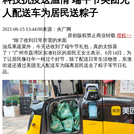
人配送车为居民送粽子
2021-06-15 13:44:00
来源：央广网
原创版权禁止商业转载
授权>>
“除了收到日常所需的米面
油瓜果蔬菜外，今天还收到了端午节礼包，真的太惊喜
了！”广州市荔湾区东漖社区的居民王女士表示。6月14日，为
了让居民像往年一样过个好节，除了配送日常生活物资，东漖
街道还通过美团无人配送车为隔离居民送去了粽子等节日礼
品。