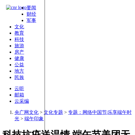
要闻
财经
军事
文化
教育
科技
旅游
房产
健康
公益
地方
民族
云听
邮箱
云采编
央广网文化
>
文化专题
>
专题：网络中国节|乐享端午时
光
>
端午印象
科技抗疫送温情 端午节美团无