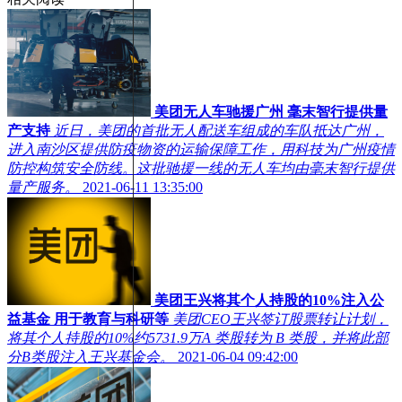
美团无人车驰援广州 毫末智行提供量
产支持
近日，美团的首批无人配送车组成的车队抵达广州，
进入南沙区提供防疫物资的运输保障工作，用科技为广州疫情
防控构筑安全防线。这批驰援一线的无人车均由毫末智行提供
量产服务。
2021-06-11 13:35:00
美团王兴将其个人持股的10%注入公
益基金 用于教育与科研等
美团CEO王兴签订股票转让计划，
将其个人持股的10%约5731.9万A 类股转为 B 类股，并将此部
分B类股注入王兴基金会。
2021-06-04 09:42:00