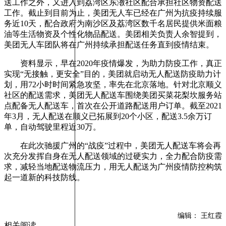
送工作之外，又进入到荔湾区东漖社区配合承担社区物资配送
工作。截止到目前为止，美团无人车已经在广州为抗疫持续服
务近10天，配合政府为南沙区及荔湾区数千名居民提供米面粮
油等生活物资及个性化物品配送。美团相关负责人余智提到，
美团无人车团队将在广州持续承担配送任务直到疫情结束。
资料显示，早在2020年疫情爆发，为助力防疫工作，真正
实现“无接触，更安全”目的，美团就启动无人配送防疫助力计
划，用72小时时间紧急攻坚，率先在北京落地。针对北京顺义
社区的配送需求，美团无人配送车围绕美团买菜花梨坎服务站
点配备无人配送车，首次在公开道路配送用户订单。截至2021
年3月，无人配送在顺义已拓展到20个小区，配送3.5余万订
单，自动驾驶里程近30万。
在此次驰援广州的“战疫”过程中，美团无人配送车将会再
次充分发挥自身在无人配送领域的过硬实力，全力配合防疫需
求，减轻当地配送物流压力，用无人配送为广州疫情防控构筑
起一道新的科技防线。
编辑： 王红霞
相关阅读