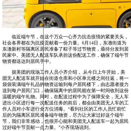
临近端午节，在这个万众一心齐力抗击疫情的紧要关头，
社会各界都在为抗疫贡献着一份力量。6月14日，东漖街道为
东漖新村等隔离区居民准备了粽子等过节物资，亟待分发到居
民家中。美团无人配送车队承担这份配送工作，确保了端午节
物资都送达到居民手中。
据美团的现场工作人员小齐介绍， 从今日上午开始，美
团无人配送车就开始在街道仓库和小区单元楼之间往返，将一
袋袋装满端午礼品的物资运输到每户居民楼下，由志愿者接力
送到每户居民门口，确保隔离中的居民能在第一时间收到这份
温暖的端午礼物。同时，在配送过程中为了保障安全，无人车
进出小区进行每一次配送任务的前后，都会由美团无人车的工
作人员对小车进行全方位消毒。“看到社区的工作人员忙前忙
后的为隔离区居民准备端午物资，尽力让大家过好这个端午
节，我们非常感动，也很开心能和美团无人配送车一起为居民
过好端午节贡献一点力量。”小齐现场说到。