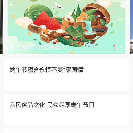
1
走上荧屏的非遗传承人
/
5
端午节蕴含永恒不变“家国情”
赏民俗品文化 民众尽享端午节日