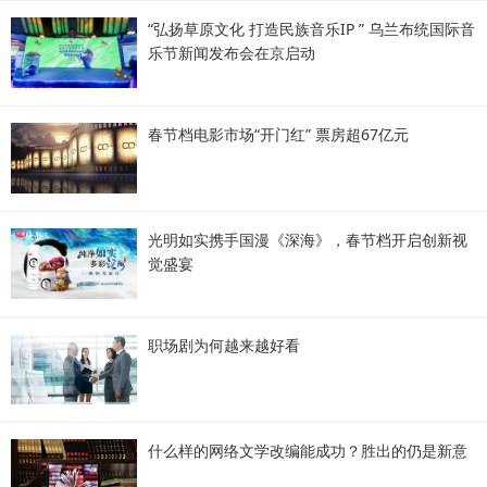
“弘扬草原文化 打造民族音乐IP ” 乌兰布统国际音
乐节新闻发布会在京启动
春节档电影市场“开门红” 票房超67亿元
光明如实携手国漫《深海》，春节档开启创新视
觉盛宴
职场剧为何越来越好看
什么样的网络文学改编能成功？胜出的仍是新意