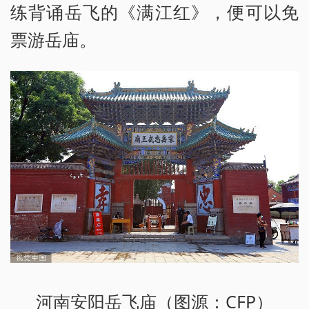
练背诵岳飞的《满江红》，便可以免
票游岳庙。
河南安阳岳飞庙（图源：CFP）