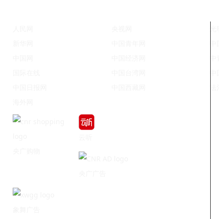
人民网
央视网
光
新华网
中国青年网
中
中国网
中国经济网
中
国际在线
中国台湾网
中
中国日报网
中国西藏网
法
海外网
云听
央广购物
央广广告
象舞广告