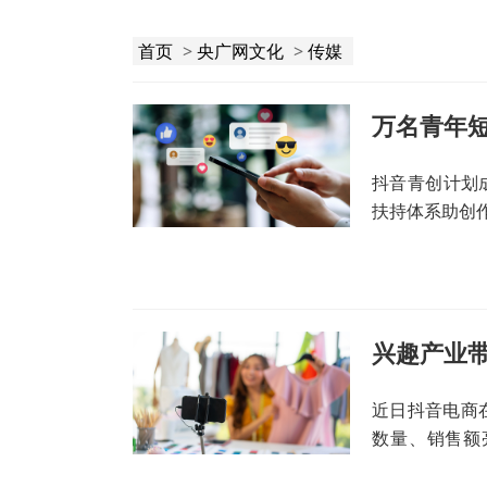
首页
>
央广网文化
>
传媒
抖音青创计划
扶持体系助创作
兴趣产业
近日抖音电商
数量、销售额
局，推动非遗