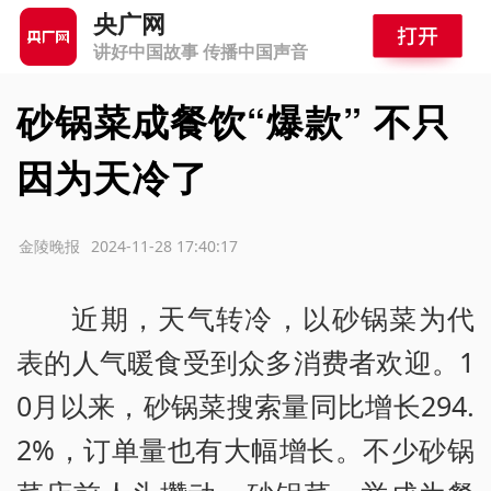
央广网
讲好中国故事 传播中国声音
砂锅菜成餐饮“爆款” 不只
因为天冷了
源：金陵晚报
2024-11-28 17:40:17
近期，天气转冷，以砂锅菜为代
表的人气暖食受到众多消费者欢迎。1
0月以来，砂锅菜搜索量同比增长294.
2%，订单量也有大幅增长。不少砂锅