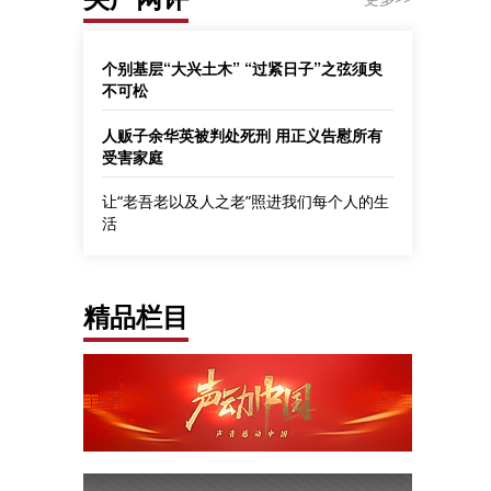
个别基层“大兴土木” “过紧日子”之弦须臾
不可松
人贩子余华英被判处死刑 用正义告慰所有
受害家庭
让“老吾老以及人之老”照进我们每个人的生
活
精品栏目