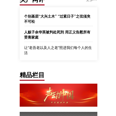
个别基层“大兴土木” “过紧日子”之弦须臾
不可松
人贩子余华英被判处死刑 用正义告慰所有
受害家庭
让“老吾老以及人之老”照进我们每个人的生
活
精品栏目