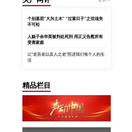
个别基层“大兴土木” “过紧日子”之弦须臾
不可松
人贩子余华英被判处死刑 用正义告慰所有
受害家庭
让“老吾老以及人之老”照进我们每个人的生
活
精品栏目