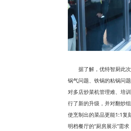
据了解，优特智厨此次产
锅气问题、铁锅的粘锅问题
对多店炒菜机管理难、培训难
行了新的升级，并对翻炒组
使烹制出的菜品更能1:1
明档餐厅的“厨房展示”需