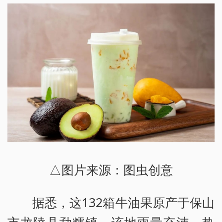
△图片来源：图虫创意
据悉，这132箱牛油果原产于保山
市龙陵县勐糯镇。该地雨量充沛、热