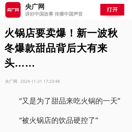
央广网
讲好中国故事 传播中国声音
火锅店要卖爆！新一波秋
冬爆款甜品背后大有来
头……
源：央广网
2024-11-21 17:23:48
“又是为了甜品来吃火锅的一天”
“被火锅店的饮品硬控了”