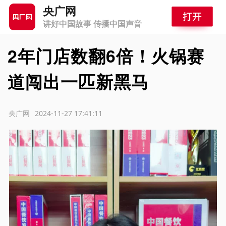
央广网
讲好中国故事 传播中国声音
2年门店数翻6倍！火锅赛
道闯出一匹新黑马
源：央广网
2024-11-27 17:41:11