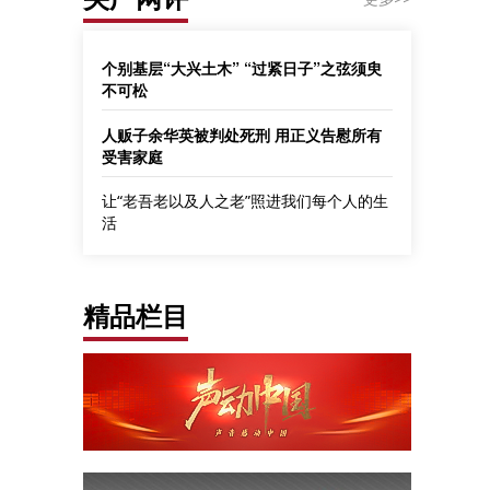
个别基层“大兴土木” “过紧日子”之弦须臾
不可松
人贩子余华英被判处死刑 用正义告慰所有
受害家庭
让“老吾老以及人之老”照进我们每个人的生
活
精品栏目