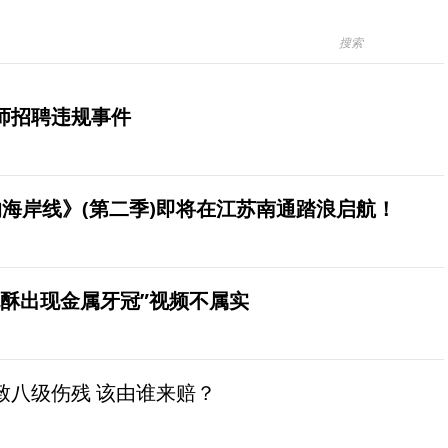
师招聘违规事件
海岸线》(第二季)即将在江苏南通踏浪启航！
桃酥出现金属牙冠”视频不属实
致八级伤残 该由谁来赔？