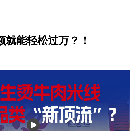
额就能轻松过万？！
播
放