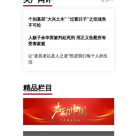
个别基层“大兴土木” “过紧日子”之弦须臾
不可松
人贩子余华英被判处死刑 用正义告慰所有
受害家庭
让“老吾老以及人之老”照进我们每个人的生
活
精品栏目