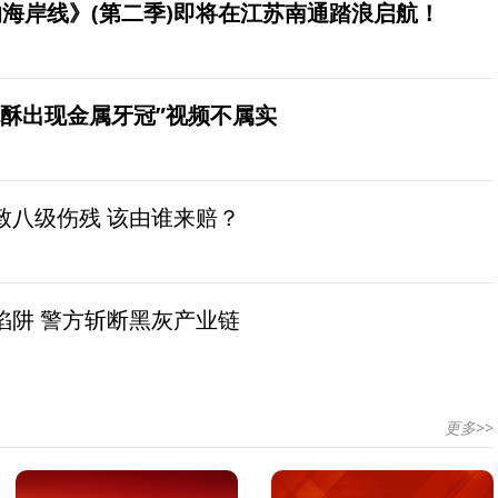
海岸线》(第二季)即将在江苏南通踏浪启航！
桃酥出现金属牙冠”视频不属实
致八级伤残 该由谁来赔？
陷阱 警方斩断黑灰产业链
更多>>