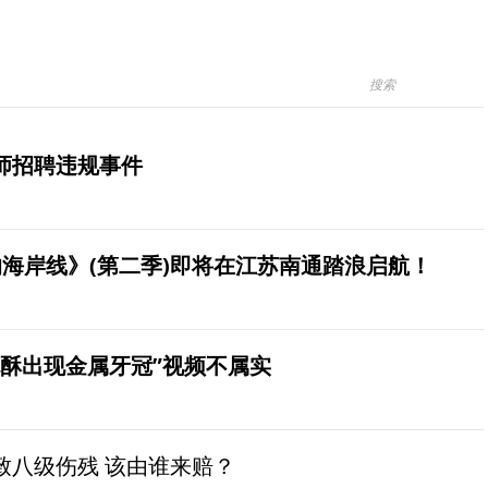
师招聘违规事件
海岸线》(第二季)即将在江苏南通踏浪启航！
桃酥出现金属牙冠”视频不属实
致八级伤残 该由谁来赔？