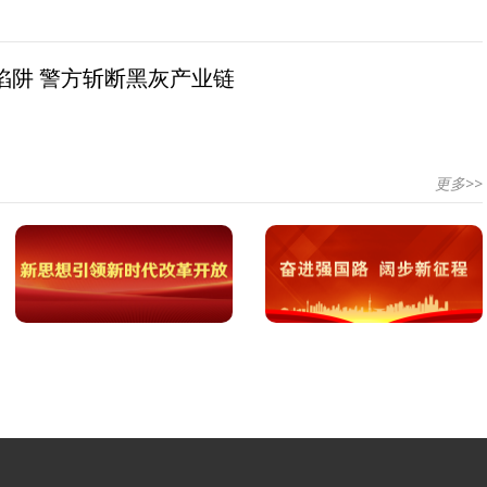
陷阱 警方斩断黑灰产业链
更多>>