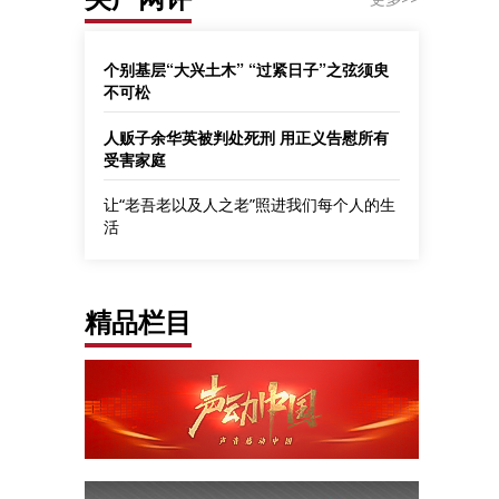
个别基层“大兴土木” “过紧日子”之弦须臾
不可松
人贩子余华英被判处死刑 用正义告慰所有
受害家庭
让“老吾老以及人之老”照进我们每个人的生
活
精品栏目