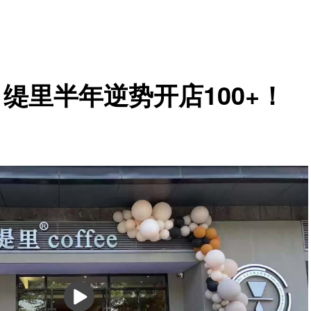
！缇里半年逆势开店100+！
播
放