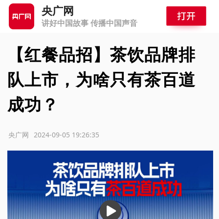
央广网
讲好中国故事 传播中国声音
【红餐品招】茶饮品牌排
队上市，为啥只有茶百道
成功？
源：央广网
2024-09-05 19:26:35
播
放