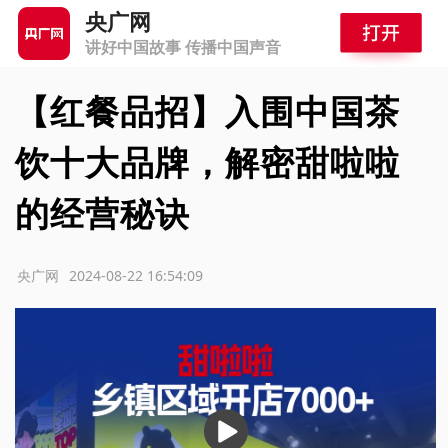
央广网
讲好中国故事 传播中国声音
【红餐品招】入围中国茶
饮十大品牌，解密甜啦啦
的经营秘诀
源：央广网
2024-08-22 16:54:09
播
放