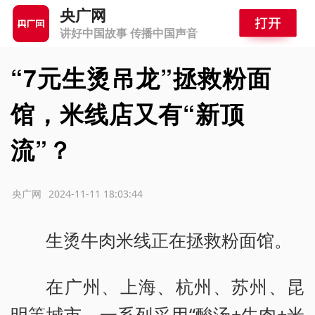
央广网
讲好中国故事 传播中国声音
“7元生烫吊龙”拯救粉面
馆，米线店又有“新顶
流”？
源：央广网
2024-11-11 18:03:44
生烫牛肉米线正在拯救粉面馆。
在广州、上海、杭州、苏州、昆
明等城市，一系列采用“酸汤+牛肉+米