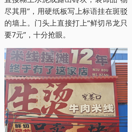
尽其用”，用硬纸板写上标语挂在斑驳
的墙上。门头上直接打上“鲜切吊龙只
要7元”，十分抢眼。