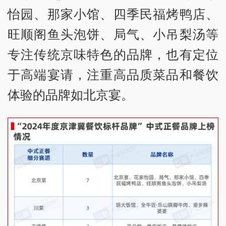
怡园、那家小馆、四季民福烤鸭店、
旺顺阁鱼头泡饼、局气、小吊梨汤等
专注传统京味特色的品牌，也有定位
于高端宴请，注重高品质菜品和餐饮
体验的品牌如北京宴。