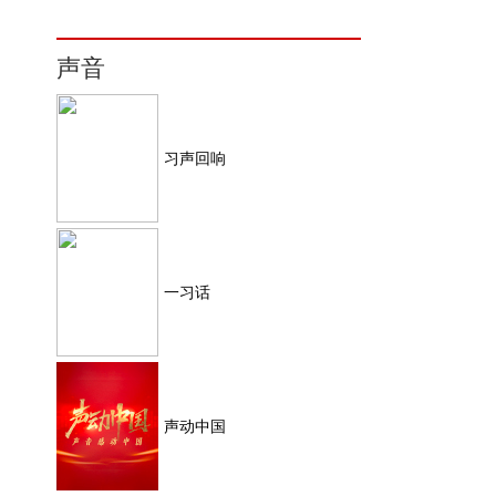
声音
习声回响
一习话
声动中国