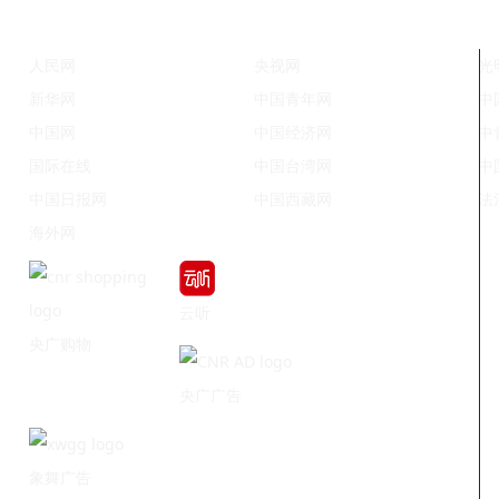
人民网
央视网
光
新华网
中国青年网
中
中国网
中国经济网
中
国际在线
中国台湾网
中
中国日报网
中国西藏网
法
海外网
云听
央广购物
央广广告
象舞广告