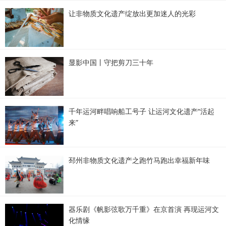
让非物质文化遗产绽放出更加迷人的光彩
显影中国丨守把剪刀三十年
千年运河畔唱响船工号子 让运河文化遗产“活起
来”
邳州非物质文化遗产之跑竹马跑出幸福新年味
器乐剧《帆影弦歌万千重》在京首演 再现运河文
化情缘