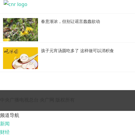
春意渐浓，但别让谣言蠢蠢欲动
孩子元宵汤圆吃多了 这样做可以消积食
中央广播电视总台 央广网 版权所有
频道导航
新闻
财经