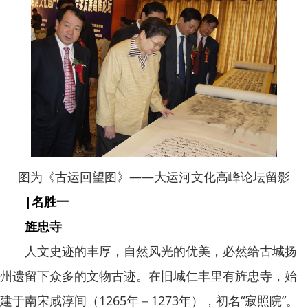
图为《古运回望图》——大运河文化高峰论坛留影
|名胜一
旌忠寺
人文史迹的丰厚，自然风光的优美，必然给古城扬
州遗留下众多的文物古迹。在旧城仁丰里有旌忠寺，始
建于南宋咸淳间（1265年－1273年），初名“寂照院”。