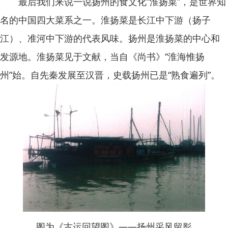
最后我们来说一说扬州的食文化“淮扬菜”，是世界知
名的中国四大菜系之一。淮扬菜是长江中下游（扬子
江）、准河中下游的代表风味。扬州是淮扬菜的中心和
发源地。淮扬菜见于文献，当自《尚书》“淮海惟扬
州”始。自先秦发展至汉晋，史载扬州已是“熟食遍列”。
图为《古运回望图》——扬州采风留影