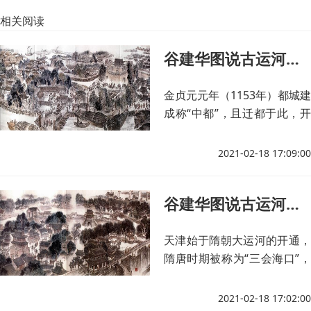
相关阅读
谷建华图说古运河之“通州趣事”（下）
金贞元元年（1153年）都城建
成称“中都”，且迁都于此，开
创了北京的建都史，这就是古
代谚语“先有通州后有北京”的
2021-02-18 17:09:00
由来。
谷建华图说古运河之“天津趣事”
天津始于隋朝大运河的开通，
隋唐时期被称为“三会海口”，
宋代此地被称为“尼姑海口”。
2021-02-18 17:02:00