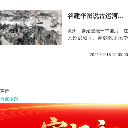
谷建华图说古运河之“徐州趣事”
徐州，秦始皇统一中国后，在
此设彭城县。南朝陈史地学
家、黄门侍郎顾野王精辟论
道:“彭城险固，由来非攻所能
2021-02-18 16:05:00
拢。
声音
热点专题