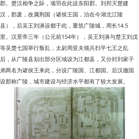
郡。楚汉相争之际，项羽在此设东阳郡。刘邦灭楚建
汉，郡废，改属荆国（诸侯王国，治在今湖北江陵
县），后吴王刘濞设都于此，重筑广陵城，周长14.5
里。汉景帝三年（公元前154年），吴王刘濞与楚王刘戊
等吴楚七国举行叛乱，太尉周亚夫领兵扫平七王之乱
后，从广陵县划出部分区域设为江都县，又分封刘家子
弟两名为诸侯王来此，分设广陵国、江都国。后汉撤国
设郡称广陵，城市建设与经济水平都有了较大发展。