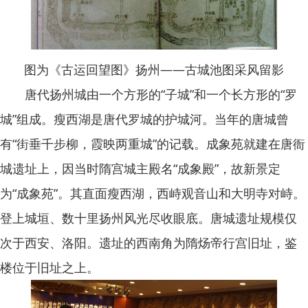
图为《古运回望图》扬州——古城池图采风留影
唐代扬州城由一个方形的“子城”和一个长方形的“罗
城”组成。瘦西湖是唐代罗城的护城河。当年的唐城曾
有“街垂千步柳，霞映两重城”的记载。成象苑就建在唐衙
城遗址上，因当时隋宫城主殿名“成象殿”，故新景定
为“成象苑”。其直面瘦西湖，西峙观音山和大明寺对峙。
登上城垣、数十里扬州风光尽收眼底。唐城遗址规模仅
次于西安、洛阳。遗址的西南角为隋炀帝行宫旧址，鉴
楼位于旧址之上。