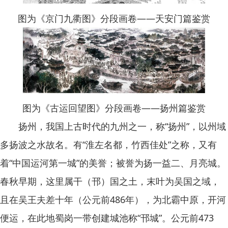
图为《京门九衢图》分段画卷——天安门篇鉴赏
图为《古运回望图》分段画卷——扬州篇鉴赏
扬州，我国上古时代的九州之一，称“扬州”，以州域
多扬波之水故名。有“淮左名都，竹西佳处”之称，又有
着“中国运河第一城”的美誉；被誉为扬一益二、月亮城。
春秋早期，这里属干（邗）国之土，末叶为吴国之域，
且在吴王夫差十年（公元前486年），为北霸中原，开河
便运，在此地蜀岗一带创建城池称“邗城”。公元前473