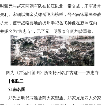
时蒙元与赵宋两朝军队在长江以北一带交战，宋军常常
失利。宋朝以抗金英雄岳飞为榜样，号召南宋军民奋战
抗元，便于战略要地的扬州奉祀岳飞神像在寂照院内，
并赐名为“旌忠寺”，元至元、明景泰年间均曾重修。
图为《古运回望图》所绘扬州名胜古迹——旌忠寺
|名胜二
江南名园
郑氏是明代两淮盐商大家望族。郑家兄弟四人分家