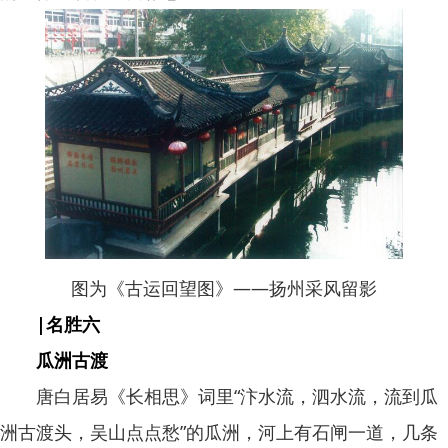
图为《古运回望图》——扬州采风留影
|名胜六
瓜洲古渡
唐白居易《长相思》词里“汴水流，泗水流，流到瓜
洲古渡头，吴山点点愁”的瓜洲，河上有石闸一道，几条