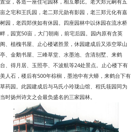
置业，各造一座住宅园林，相互攀比。老大郑元嗣有五
亩之宅和王氏园，老二郑元勋有影园，老三郑元化有嘉
树园，老四郑侠如有休园。四座园林中以休园在流水桥
畔，园宽50亩，大门朝南，前宅后园。园内原有含英
阁、植槐书屋、止心楼诸胜景，休园建成后又添空翠山
亭、金鹅书屋、三峰草堂、水墨池、含清别墅、来鹤
台、得月居、玉照亭、不波航等24处景点。止心楼下有
美人石，楼后有500年棕榈，墨池中有大蟒，来鹤台下有
草药园。此园建成后与马氏小玲珑山馆、程氏筱园同为
当时扬州诗文之会最负盛名的三家园林。