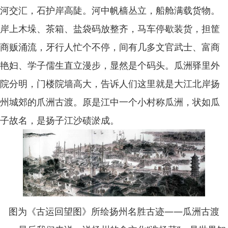
河交汇，石护岸高陡。河中帆樯丛立，船舱满载货物。
岸上木垛、茶箱、盐袋码放整齐，马车停歇装货，担筐
商贩涌流，牙行人忙个不停，间有几多文官武士、富商
艳妇、学子儒生直立漫步，显然是个码头。瓜洲驿里外
院分明，门楼院墙高大，告诉人们这里就是大江北岸扬
州城郊的爪洲古渡。原是江中一个小村称瓜洲，状如瓜
子故名，是扬子江沙碛淤成。
图为《古运回望图》所绘扬州名胜古迹——瓜洲古渡