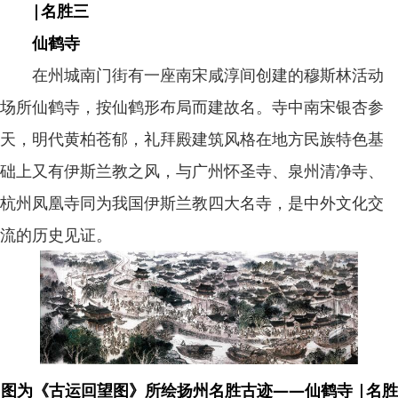
|名胜三
仙鹤寺
在州城南门街有一座南宋咸淳间创建的穆斯林活动
场所仙鹤寺，按仙鹤形布局而建故名。寺中南宋银杏参
天，明代黄柏苍郁，礼拜殿建筑风格在地方民族特色基
础上又有伊斯兰教之风，与广州怀圣寺、泉州清净寺、
杭州凤凰寺同为我国伊斯兰教四大名寺，是中外文化交
流的历史见证。
图为《古运回望图》所绘扬州名胜古迹——仙鹤寺 |名胜