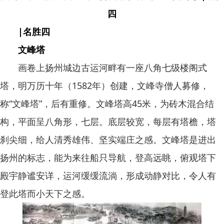
四
|名胜四
文峰塔
画卷上扬州城边古运河畔有一座八角七级楼阁式
塔，明万历十年（1582年）创建，文峰寺僧人募修，
称“文峰塔”，后有重修。文峰塔高45米，为砖木混合结
构，平面呈八角形，七层。底层较宽，每层有塔檐，塔
刹尖细，给人清秀雄伟、坚实端庄之感。文峰塔是进出
扬州的标志，能为来往船只导航，登高远眺，俯观塔下
殿宇静谧安详，运河缓缓流淌，形成动静对比，令人有
登此塔而小天下之感。