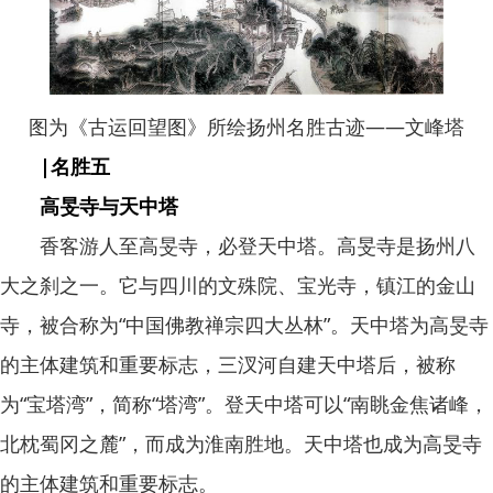
图为《古运回望图》所绘扬州名胜古迹——文峰塔
|名胜五
高旻寺与天中塔
香客游人至高旻寺，必登天中塔。高旻寺是扬州八
大之刹之一。它与四川的文殊院、宝光寺，镇江的金山
寺，被合称为“中国佛教禅宗四大丛林”。天中塔为高旻寺
的主体建筑和重要标志，三汊河自建天中塔后，被称
为“宝塔湾”，简称“塔湾”。登天中塔可以“南眺金焦诸峰，
北枕蜀冈之麓”，而成为淮南胜地。天中塔也成为高旻寺
的主体建筑和重要标志。