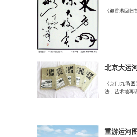
《迎香港回归
北京大运
《京门九衢图
法，艺术地再
重游运河