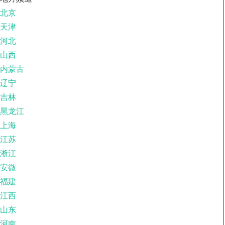
北京
天津
河北
山西
内蒙古
辽宁
吉林
黑龙江
上海
江苏
淅江
安微
福建
江西
山东
河南