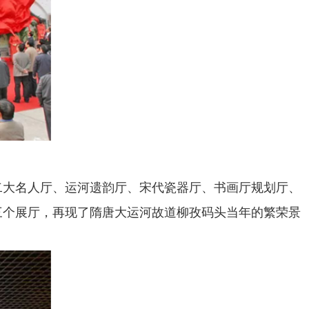
二大名人厅、运河遗韵厅、宋代瓷器厅、书画厅规划厅、
三个展厅，再现了隋唐大运河故道柳孜码头当年的繁荣景