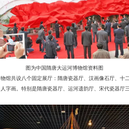
图为中国隋唐大运河博物馆资料图
，博物馆共设八个固定展厅：隋唐瓷器厅、汉画像石厅、十
名人字画。特别是隋唐瓷器厅、运河遗韵厅、宋代瓷器厅