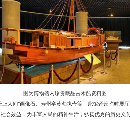
图为博物馆内珍贵藏品古木船资料图
上人间”画像石、寿州窑黄釉执壶等。此馆还设临时展厅
的社会效益，为丰富人民的精神生活，弘扬优秀的历史文