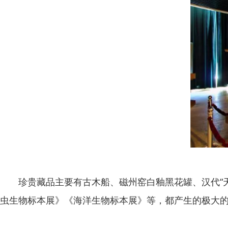
珍贵藏品主要有古木船、磁州窑白釉黑花罐、汉代“天
虫生物标本展》《海洋生物标本展》等，都产生的极大